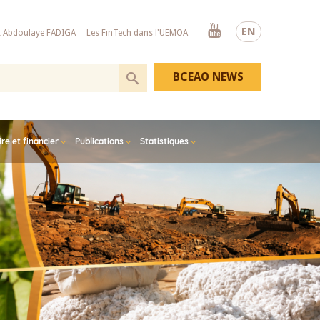
Youtube
EN
x Abdoulaye FADIGA
Les FinTech dans l'UEMOA
BCEAO NEWS
e et financier
Publications
Statistiques