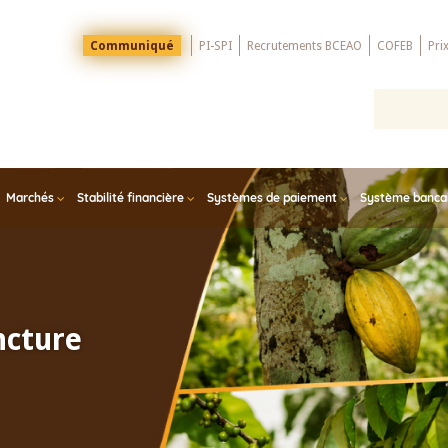
Menu
Communiqué
PI-SPI
Recrutements BCEAO
COFEB
Pri
Top
Marchés
Stabilité financière
Systèmes de paiement
Système bancair
ncture