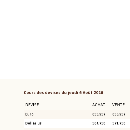
22 juillet 2026
ouverture du Comité de
Mot introductif du Gouvern
étaire de la BCEAO du 4 mars
Claude Kassi BROU lors de l
ée par son Président
présentation du rapport ann
n-Claude Kassi BROU
BCEAO
Cours des devises du jeudi 6 Août 2026
DEVISE
ACHAT
VENTE
Euro
655,957
655,957
Dollar us
564,750
571,750