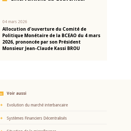
04 mars 2026
22 juillet 2026
Allocution d'ouverture du Comité de
Mot introduc
n
Politique Monétaire de la BCEAO du 4 mars
Claude Kassi
2026, prononcée par son Président
présentation
Monsieur Jean-Claude Kassi BROU
BCEAO
Voir aussi
Evolution du marché interbancaire
Systèmes Financiers Décentralisés