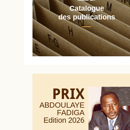
Catalogue
nt
des publications
PRIX
ABDOULAYE
FADIGA
Edition 20
26