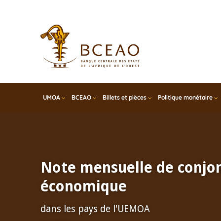
Skip
to
main
content
UMOA
BCEAO
Billets et pièces
Politique monétaire
Note mensuelle de conjo
économique
dans les pays de l'UEMOA