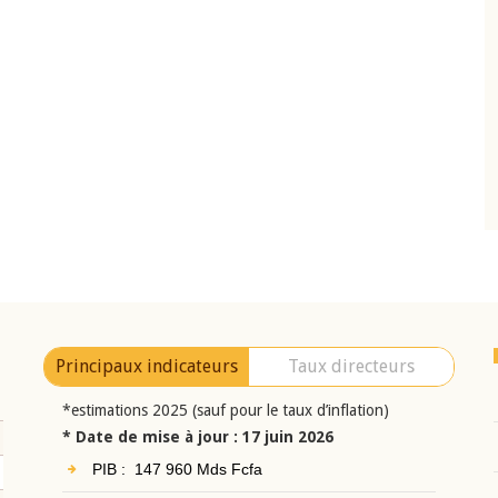
10 juin 2026
eur Jean-
Allocution d'ouverture du Comité de
a cérémonie de
Politique Monétaire de la BCEAO du 10 jui
uel 2025 de la
2026, prononcée par son Président
Monsieur Jean-Claude Kassi BROU
Principaux indicateurs
Taux directeurs
*estimations 2025 (sauf pour le taux d’inflation)
* Date de mise à jour : 17 juin 2026
PIB : 147 960 Mds Fcfa