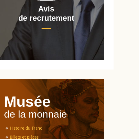
Avis
de recrutement
d
Musée
de la monnaie
Histoire du Franc
Billets et pièces