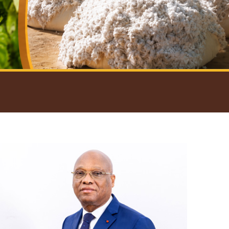
introductif du Gouverneur
Open
configuration
options