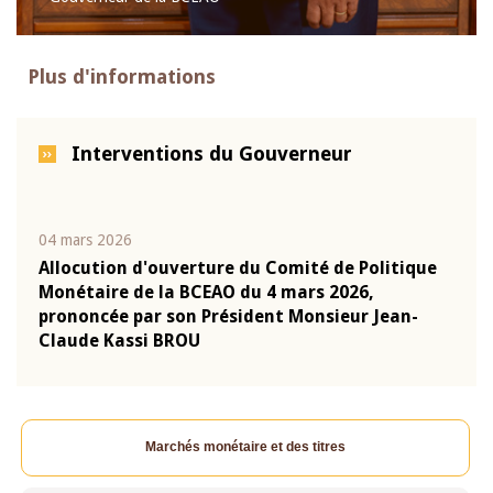
Plus d'informations
Interventions du Gouverneur
04 mars 2026
22 ju
que
Allocution d'ouverture du Comité de Politique
Mot 
Monétaire de la BCEAO du 4 mars 2026,
Kass
-
prononcée par son Président Monsieur Jean-
prés
Claude Kassi BROU
BCE
Marchés monétaire et des titres