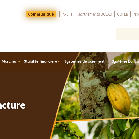
Menu
Communiqué
PI-SPI
Recrutements BCEAO
COFEB
Pri
Top
Marchés
Stabilité financière
Systèmes de paiement
Système bancair
ncture