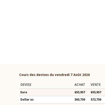
22 juillet 2026
ouverture du Comité de
Mot introductif du Gouvern
étaire de la BCEAO du 4 mars
Claude Kassi BROU lors de l
ée par son Président
présentation du rapport ann
n-Claude Kassi BROU
BCEAO
Cours des devises du vendredi 7 Août 2026
DEVISE
ACHAT
VENTE
Euro
655,957
655,957
Dollar us
565,750
572,750