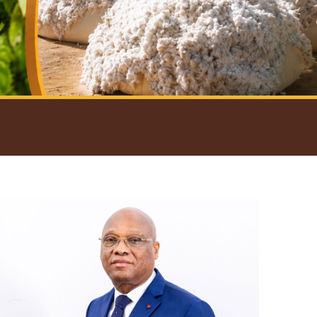
introductif du Gouverneur
Open
configuration
options