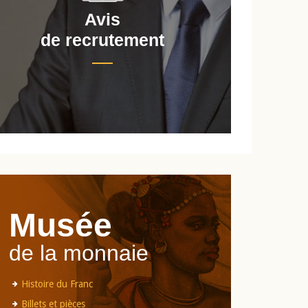
Avis
de recrutement
d
Musée
de la monnaie
Histoire du Franc
Billets et pièces