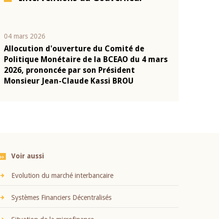
04 mars 2026
22 juillet 2026
Allocution d'ouverture du Comité de
Mot introduc
n
Politique Monétaire de la BCEAO du 4 mars
Claude Kassi
2026, prononcée par son Président
présentation
Monsieur Jean-Claude Kassi BROU
BCEAO
Voir aussi
Evolution du marché interbancaire
Systèmes Financiers Décentralisés