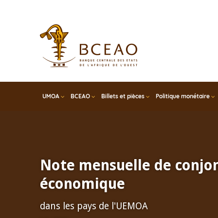
Skip
to
main
content
UMOA
BCEAO
Billets et pièces
Politique monétaire
Note mensuelle de conjo
économique
dans les pays de l'UEMOA