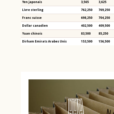
Yen japonais
3,565
3,625
Livre sterling
762,250
769,250
Franc suisse
698,250
704,250
Dollar canadien
402,500
409,500
Yuan chinois
83,500
85,250
Dirham Emirats Arabes Unis
153,500
156,500