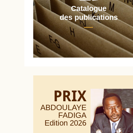
Catalogue
nt
des publications
PRIX
ABDOULAYE
FADIGA
Edition 20
26