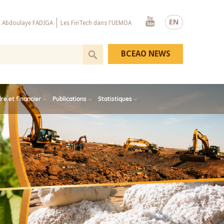
Youtube
EN
x Abdoulaye FADIGA
Les FinTech dans l'UEMOA
BCEAO NEWS
e et financier
Publications
Statistiques