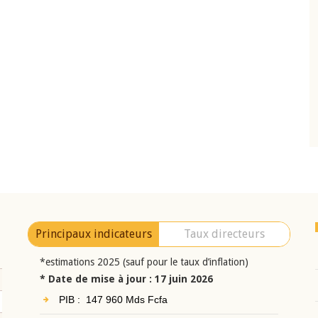
10 juin 2026
eur Jean-
Allocution d'ouverture du Comité de
a cérémonie de
Politique Monétaire de la BCEAO du 10 jui
uel 2025 de la
2026, prononcée par son Président
Monsieur Jean-Claude Kassi BROU
Principaux indicateurs
Taux directeurs
*estimations 2025 (sauf pour le taux d’inflation)
* Date de mise à jour : 17 juin 2026
PIB : 147 960 Mds Fcfa