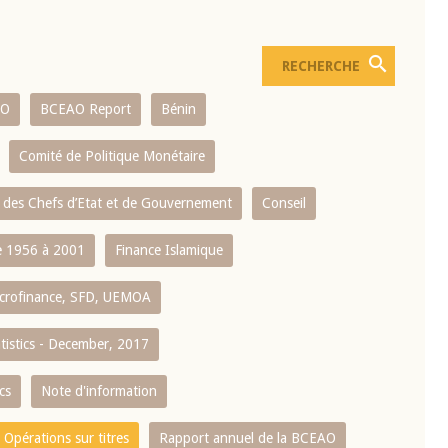
AO
BCEAO Report
Bénin
Comité de Politique Monétaire
 des Chefs d’Etat et de Gouvernement
Conseil
 1956 à 2001
Finance Islamique
crofinance, SFD, UEMOA
atistics - December, 2017
cs
Note d'information
Opérations sur titres
Rapport annuel de la BCEAO