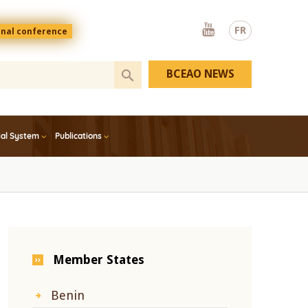
Youtube
FR
onal conference
BCEAO NEWS
ial System
Publications
Member States
Benin