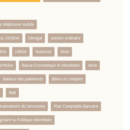
la téléphonie mobile
ence, UEMOA
Sénégal
session ordinaire
MOA
UMOA
Yearbook
Note
ynthése
Revue Economique et Monétaire
Note
Balance des paiements
Bilans et comptes
Mali
 financement du terrorisme
Plan Comptable Bancaire
gissant la Politique Monétaire