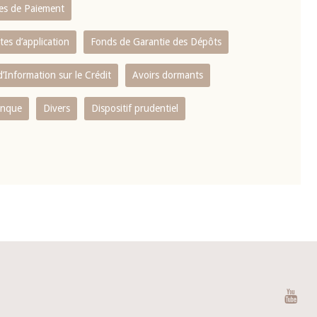
es de Paiement
tes d’application
Fonds de Garantie des Dépôts
’Information sur le Crédit
Avoirs dormants
anque
Divers
Dispositif prudentiel
You