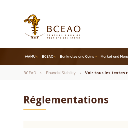
Skip
to
main
content
WAMU
BCEAO
Banknotes and Coins
Market and Mone
Breadcrumb
BCEAO
Financial Stability
Voir tous les textes
Réglementations