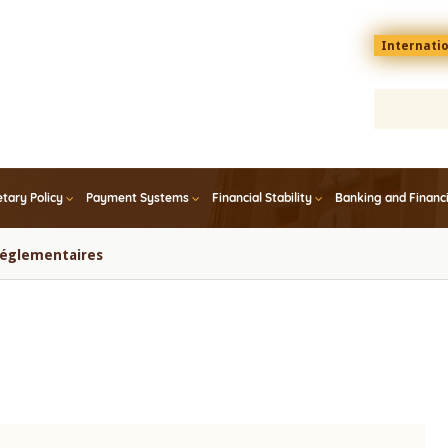
Menu
Internati
top
En
tary Policy
Payment Systems
Financial Stability
Banking and Financ
 réglementaires