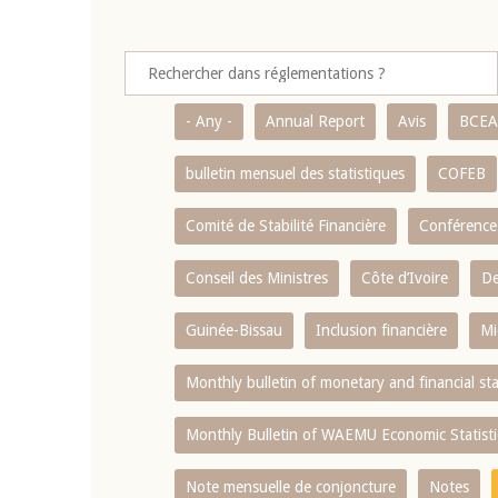
- Any -
Annual Report
Avis
BCE
bulletin mensuel des statistiques
COFEB
Comité de Stabilité Financière
Conférence
Conseil des Ministres
Côte d’Ivoire
De
Guinée-Bissau
Inclusion financière
Mi
Monthly bulletin of monetary and financial st
Monthly Bulletin of WAEMU Economic Statisti
Note mensuelle de conjoncture
Notes