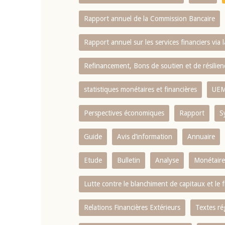
Rapport annuel de la Commission Bancaire
Rapport annuel sur les services financiers via 
Refinancement, Bons de soutien et de résili
statistiques monétaires et financières
UE
Perspectives économiques
Rapport
S
Guide
Avis d’information
Annuaire
Etude
Bulletin
Analyse
Monétaire
Lutte contre le blanchiment de capitaux et le
Relations Financières Extérieurs
Textes ré