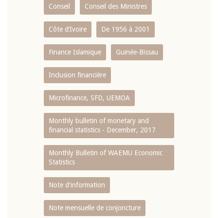
Conseil
Conseil des Ministres
Côte d’Ivoire
De 1956 à 2001
Finance Islamique
Guinée-Bissau
Inclusion financière
Microfinance, SFD, UEMOA
Monthly bulletin of monetary and
financial statistics - December, 2017
Monthly Bulletin of WAEMU Economic
Statistics
Note d'information
Note mensuelle de conjoncture