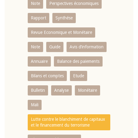
Note
Perspectives économiques
Rapport
Synthése
Revue Economique et Monétaire
Note
Guide
Avis d’information
Annuaire
Balance des paiements
Bilans et comptes
Etude
Bulletin
Analyse
Monétaire
Mali
Lutte contre le blanchiment de capitaux
et le financement du terrorisme