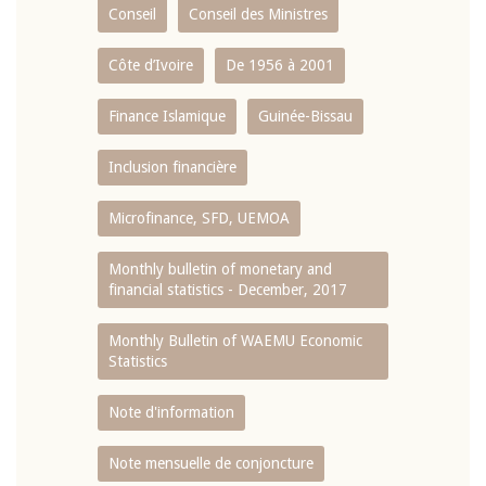
Conseil
Conseil des Ministres
Côte d’Ivoire
De 1956 à 2001
Finance Islamique
Guinée-Bissau
Inclusion financière
Microfinance, SFD, UEMOA
Monthly bulletin of monetary and
financial statistics - December, 2017
Monthly Bulletin of WAEMU Economic
Statistics
Note d'information
Note mensuelle de conjoncture