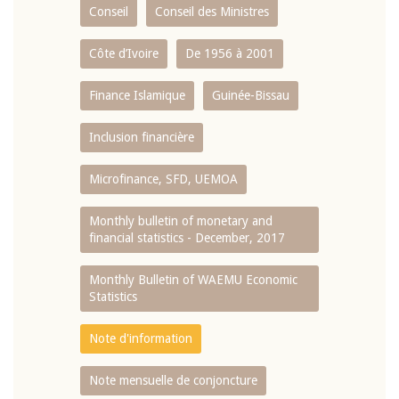
Conseil
Conseil des Ministres
Côte d’Ivoire
De 1956 à 2001
Finance Islamique
Guinée-Bissau
Inclusion financière
Microfinance, SFD, UEMOA
Monthly bulletin of monetary and
financial statistics - December, 2017
Monthly Bulletin of WAEMU Economic
Statistics
Note d'information
Note mensuelle de conjoncture