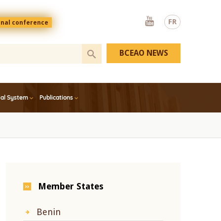
Youtube
FR
onal conference
BCEAO NEWS
ial System
Publications
Member States
Benin