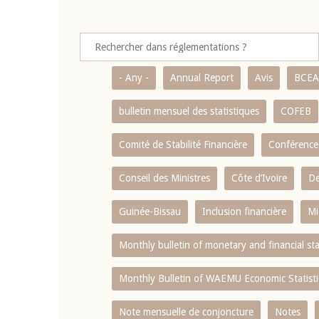
- Any -
Annual Report
Avis
BCE
bulletin mensuel des statistiques
COFEB
Comité de Stabilité Financière
Conférence
Conseil des Ministres
Côte d’Ivoire
De
Guinée-Bissau
Inclusion financière
Mi
Monthly bulletin of monetary and financial st
Monthly Bulletin of WAEMU Economic Statisti
Note mensuelle de conjoncture
Notes