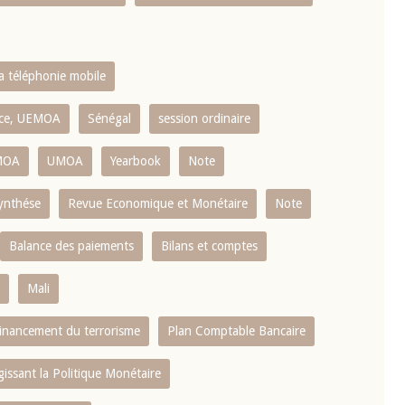
la téléphonie mobile
ence, UEMOA
Sénégal
session ordinaire
MOA
UMOA
Yearbook
Note
ynthése
Revue Economique et Monétaire
Note
Balance des paiements
Bilans et comptes
Mali
 financement du terrorisme
Plan Comptable Bancaire
gissant la Politique Monétaire