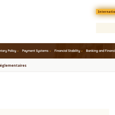
Menu
Internati
top
En
tary Policy
Payment Systems
Financial Stability
Banking and Financ
 réglementaires