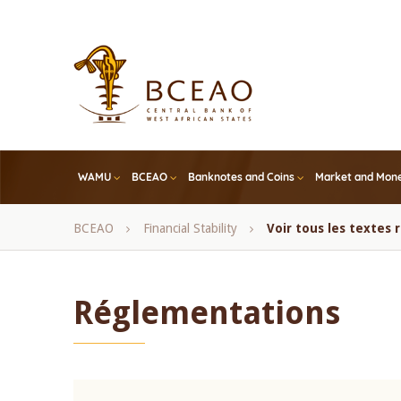
Skip
to
main
content
WAMU
BCEAO
Banknotes and Coins
Market and Mone
Breadcrumb
BCEAO
Financial Stability
Voir tous les textes
Réglementations