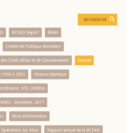
AO
BCEAO Report
Bénin
Comité de Politique Monétaire
 des Chefs d’Etat et de Gouvernement
Conseil
 1956 à 2001
Finance Islamique
crofinance, SFD, UEMOA
atistics - December, 2017
cs
Note d'information
Opérations sur titres
Rapport annuel de la BCEAO