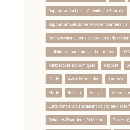
Rapport annuel de la Commission Bancaire
Rapport annuel sur les services financiers via 
Refinancement, Bons de soutien et de résili
statistiques monétaires et financières
UE
Perspectives économiques
Rapport
S
Guide
Avis d’information
Annuaire
Etude
Bulletin
Analyse
Monétaire
Lutte contre le blanchiment de capitaux et le
Relations Financières Extérieurs
Textes ré