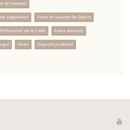
es de Paiement
tes d’application
Fonds de Garantie des Dépôts
’Information sur le Crédit
Avoirs dormants
anque
Divers
Dispositif prudentiel
You