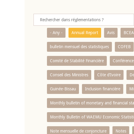
- Any -
Annual Report
Avis
BCE
bulletin mensuel des statistiques
COFEB
Comité de Stabilité Financière
Conférence
Conseil des Ministres
Côte d’Ivoire
De
Guinée-Bissau
Inclusion financière
Mi
Monthly bulletin of monetary and financial st
Monthly Bulletin of WAEMU Economic Statisti
Note mensuelle de conjoncture
Notes