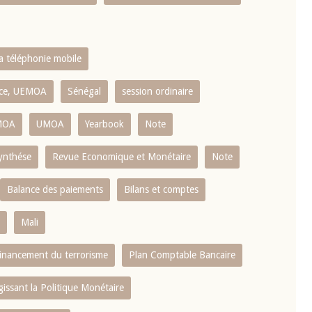
la téléphonie mobile
ence, UEMOA
Sénégal
session ordinaire
MOA
UMOA
Yearbook
Note
ynthése
Revue Economique et Monétaire
Note
Balance des paiements
Bilans et comptes
Mali
 financement du terrorisme
Plan Comptable Bancaire
gissant la Politique Monétaire