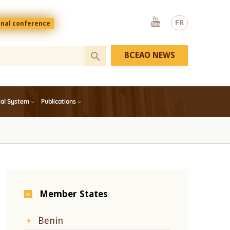
Youtube
FR
onal conference
BCEAO NEWS
ial System
Publications
Member States
Benin