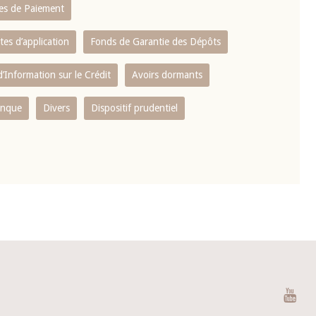
es de Paiement
tes d’application
Fonds de Garantie des Dépôts
’Information sur le Crédit
Avoirs dormants
anque
Divers
Dispositif prudentiel
You