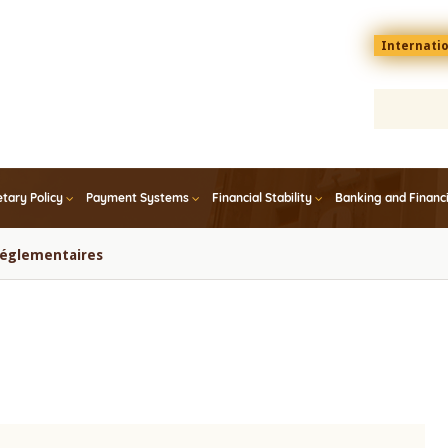
Menu
Internati
top
En
tary Policy
Payment Systems
Financial Stability
Banking and Financ
 réglementaires