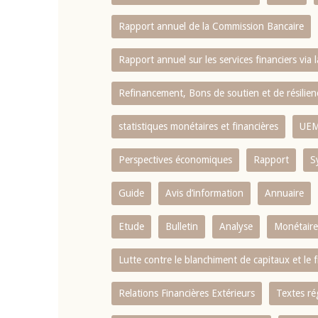
Rapport annuel de la Commission Bancaire
Rapport annuel sur les services financiers via 
Refinancement, Bons de soutien et de résili
statistiques monétaires et financières
UE
Perspectives économiques
Rapport
S
Guide
Avis d’information
Annuaire
Etude
Bulletin
Analyse
Monétaire
Lutte contre le blanchiment de capitaux et le
Relations Financières Extérieurs
Textes ré