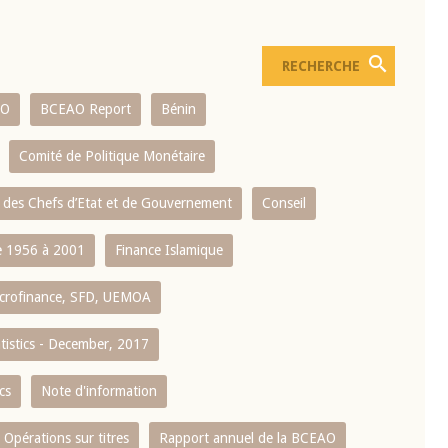
AO
BCEAO Report
Bénin
Comité de Politique Monétaire
 des Chefs d’Etat et de Gouvernement
Conseil
 1956 à 2001
Finance Islamique
crofinance, SFD, UEMOA
atistics - December, 2017
cs
Note d'information
Opérations sur titres
Rapport annuel de la BCEAO