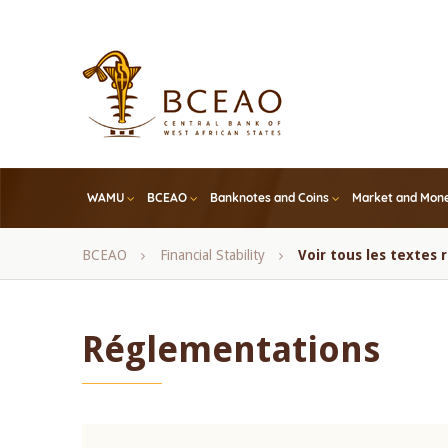
Skip
to
main
content
WAMU
BCEAO
Banknotes and Coins
Market and Mone
Breadcrumb
BCEAO
Financial Stability
Voir tous les textes
Réglementations