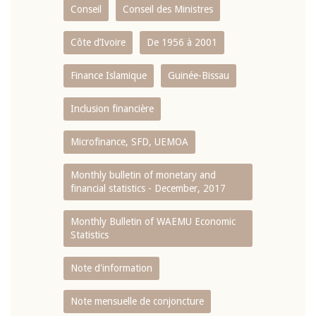
Conseil
Conseil des Ministres
Côte d’Ivoire
De 1956 à 2001
Finance Islamique
Guinée-Bissau
Inclusion financière
Microfinance, SFD, UEMOA
Monthly bulletin of monetary and
financial statistics - December, 2017
Monthly Bulletin of WAEMU Economic
Statistics
Note d'information
Note mensuelle de conjoncture