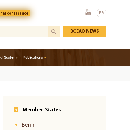
Youtube
FR
onal conference
BCEAO NEWS
ial System
Publications
Member States
Benin