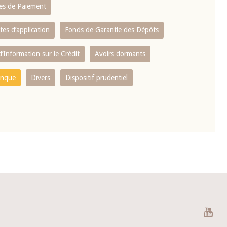
es de Paiement
tes d’application
Fonds de Garantie des Dépôts
’Information sur le Crédit
Avoirs dormants
anque
Divers
Dispositif prudentiel
You