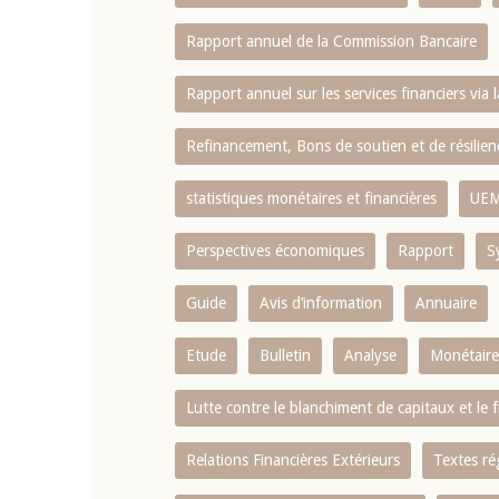
Rapport annuel de la Commission Bancaire
Rapport annuel sur les services financiers via 
Refinancement, Bons de soutien et de résili
statistiques monétaires et financières
UE
Perspectives économiques
Rapport
S
Guide
Avis d’information
Annuaire
Etude
Bulletin
Analyse
Monétaire
Lutte contre le blanchiment de capitaux et le
Relations Financières Extérieurs
Textes ré