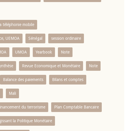
la téléphonie mobile
ence, UEMOA
Sénégal
session ordinaire
MOA
UMOA
Yearbook
Note
ynthése
Revue Economique et Monétaire
Note
Balance des paiements
Bilans et comptes
Mali
 financement du terrorisme
Plan Comptable Bancaire
gissant la Politique Monétaire