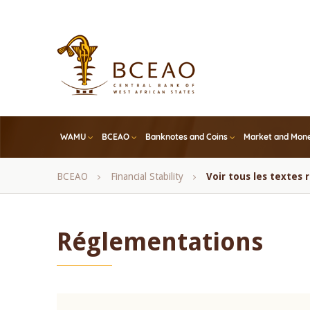
Skip
to
main
content
WAMU
BCEAO
Banknotes and Coins
Market and Mone
Breadcrumb
BCEAO
Financial Stability
Voir tous les textes
Réglementations