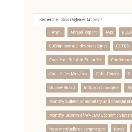
- Any -
Annual Report
Avis
BCE
bulletin mensuel des statistiques
COFEB
Comité de Stabilité Financière
Conférence
Conseil des Ministres
Côte d’Ivoire
De
Guinée-Bissau
Inclusion financière
Mi
Monthly bulletin of monetary and financial st
Monthly Bulletin of WAEMU Economic Statisti
Note mensuelle de conjoncture
Notes