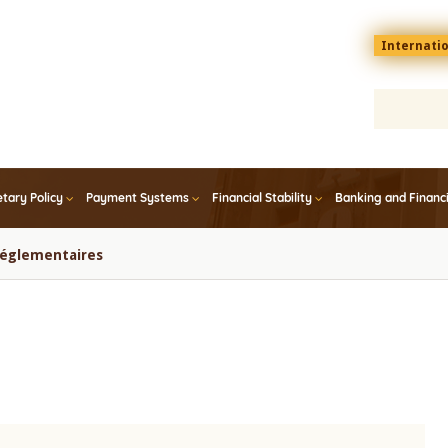
Menu
Internati
top
En
tary Policy
Payment Systems
Financial Stability
Banking and Financ
 réglementaires