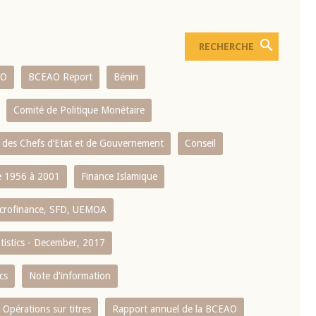
AO
BCEAO Report
Bénin
Comité de Politique Monétaire
 des Chefs d’Etat et de Gouvernement
Conseil
 1956 à 2001
Finance Islamique
crofinance, SFD, UEMOA
atistics - December, 2017
cs
Note d'information
Opérations sur titres
Rapport annuel de la BCEAO