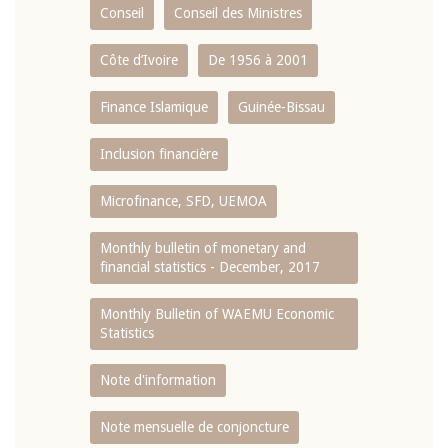
Conseil
Conseil des Ministres
Côte d’Ivoire
De 1956 à 2001
Finance Islamique
Guinée-Bissau
Inclusion financière
Microfinance, SFD, UEMOA
Monthly bulletin of monetary and
financial statistics - December, 2017
Monthly Bulletin of WAEMU Economic
Statistics
Note d'information
Note mensuelle de conjoncture