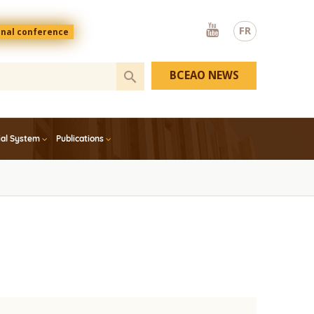
Youtube
FR
onal conference
BCEAO NEWS
ial System
Publications