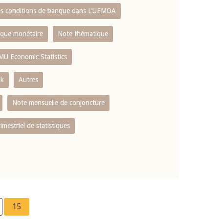
es conditions de banque dans L‘UEMOA
tique monétaire
Note thématique
MU Economic Statistics
ok
Autres
Note mensuelle de conjoncture
rimestriel de statistiques
e
Current
15
page