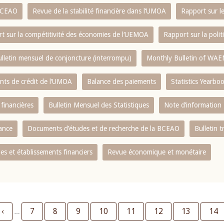
 BCEAO
Revue de la stabilité financière dans l‘UMOA
Rapport sur l
t sur la compétitivité des économies de l‘UEMOA
Rapport sur la poli
lletin mensuel de conjoncture (interrompu)
Monthly Bulletin of WAE
ents de crédit de l‘UMOA
Balance des paiements
Statistics Yearbo
 financières
Bulletin Mensuel des Statistiques
Note d’information
nance
Documents d’études et de recherche de la BCEAO
Bulletin t
s et établissements financiers
Revue économique et monétaire
Previous
‹
Page
7
Page
8
Page
9
Page
10
Page
11
Page
12
Page
13
Pag
14
…
page