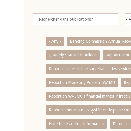
- Any -
Banking Commission Annual Repo
Quaterly Statistical Bulletin
Rapport annue
Rapport semestriel de surveillance des servic
Report on Monetary Policy in WAMU
Rep
Report on WAEMU’s financial market infrastru
Rapport annuel sur les systèmes de paiement
Note trimestrielle d‘information
Rapport a