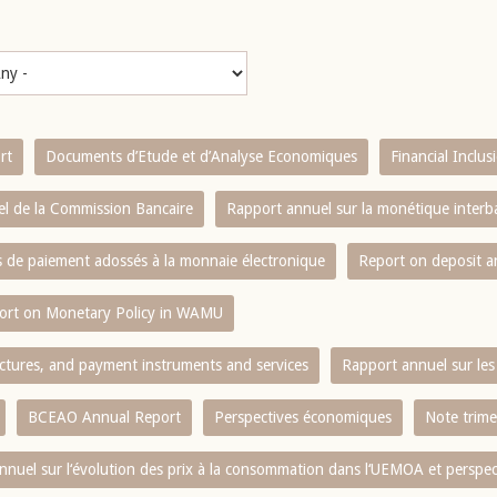
rt
Documents d’Etude et d’Analyse Economiques
Financial Inclu
l de la Commission Bancaire
Rapport annuel sur la monétique inter
es de paiement adossés à la monnaie électronique
Report on deposit 
ort on Monetary Policy in WAMU
ctures, and payment instruments and services
Rapport annuel sur les 
BCEAO Annual Report
Perspectives économiques
Note trime
nnuel sur l‘évolution des prix à la consommation dans l‘UEMOA et perspec