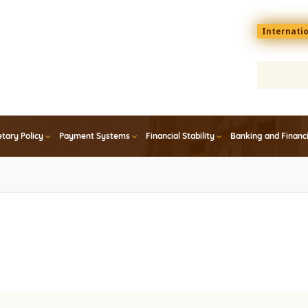
Menu
Internati
top
En
tary Policy
Payment Systems
Financial Stability
Banking and Financ