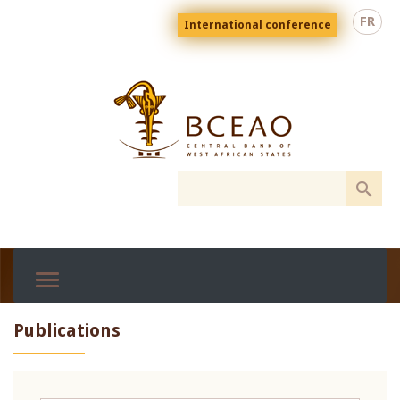
Skip
Menu
FR
International conference
to
top
En
main
content
Publications