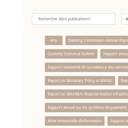
- Any -
Banking Commission Annual Repo
Quaterly Statistical Bulletin
Rapport annue
Rapport semestriel de surveillance des servic
Report on Monetary Policy in WAMU
Rep
Report on WAEMU’s financial market infrastru
Rapport annuel sur les systèmes de paiement
Note trimestrielle d‘information
Rapport a