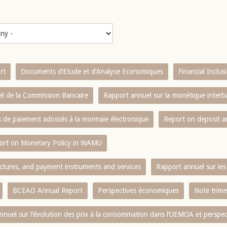
rt
Documents d’Etude et d’Analyse Economiques
Financial Inclu
l de la Commission Bancaire
Rapport annuel sur la monétique inter
es de paiement adossés à la monnaie électronique
Report on deposit 
ort on Monetary Policy in WAMU
ctures, and payment instruments and services
Rapport annuel sur les 
BCEAO Annual Report
Perspectives économiques
Note trime
nnuel sur l‘évolution des prix à la consommation dans l‘UEMOA et perspec