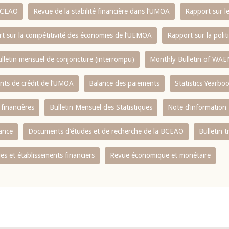
 BCEAO
Revue de la stabilité financière dans l‘UMOA
Rapport sur l
t sur la compétitivité des économies de l‘UEMOA
Rapport sur la poli
lletin mensuel de conjoncture (interrompu)
Monthly Bulletin of WAE
ents de crédit de l‘UMOA
Balance des paiements
Statistics Yearbo
 financières
Bulletin Mensuel des Statistiques
Note d’information
nance
Documents d’études et de recherche de la BCEAO
Bulletin t
s et établissements financiers
Revue économique et monétaire