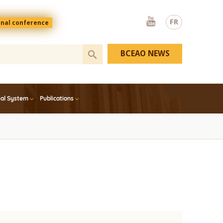
Youtube
FR
onal conference
BCEAO NEWS
ial System
Publications