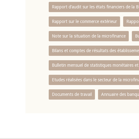
Rapport d‘audit sur les états financiers de la
Rapport sur le commerce extérieur
Rappor
Note sur la situation de la microfinance
Bu
Bilans et comptes de résultats des établissem
Bulletin mensuel de statistiques monétaires et
Etudes réalisées dans le secteur de la microfi
Documents de travail
Annuaire des banque