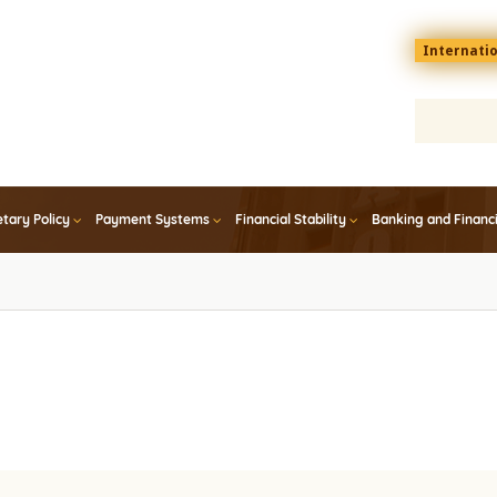
Menu
Internati
top
En
tary Policy
Payment Systems
Financial Stability
Banking and Financ