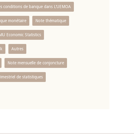
es conditions de banque dans L‘UEMOA
tique monétaire
Note thématique
MU Economic Statistics
ok
Autres
Note mensuelle de conjoncture
rimestriel de statistiques