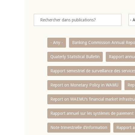
- Any -
Banking Commission Annual Repo
Quaterly Statistical Bulletin
Rapport annue
Rapport semestriel de surveillance des servic
Report on Monetary Policy in WAMU
Rep
Report on WAEMU’s financial market infrastru
Rapport annuel sur les systèmes de paiement
Note trimestrielle d‘information
Rapport a