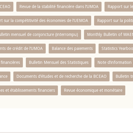
 BCEAO
Revue de la stabilité financière dans l‘UMOA
Rapport sur l
t sur la compétitivité des économies de l‘UEMOA
Rapport sur la poli
lletin mensuel de conjoncture (interrompu)
Monthly Bulletin of WAE
ents de crédit de l‘UMOA
Balance des paiements
Statistics Yearbo
 financières
Bulletin Mensuel des Statistiques
Note d’information
nance
Documents d’études et de recherche de la BCEAO
Bulletin t
s et établissements financiers
Revue économique et monétaire