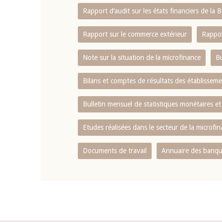
Rapport d‘audit sur les états financiers de la
Rapport sur le commerce extérieur
Rappor
Note sur la situation de la microfinance
Bu
Bilans et comptes de résultats des établissem
Bulletin mensuel de statistiques monétaires et
Etudes réalisées dans le secteur de la microfi
Documents de travail
Annuaire des banque