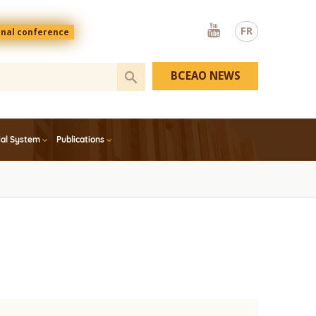
Youtube
FR
onal conference
BCEAO NEWS
ial System
Publications