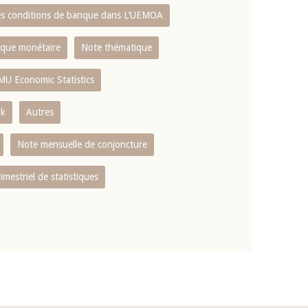
es conditions de banque dans L‘UEMOA
tique monétaire
Note thématique
MU Economic Statistics
ok
Autres
Note mensuelle de conjoncture
rimestriel de statistiques