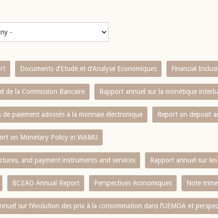
rt
Documents d’Etude et d’Analyse Economiques
Financial Inclu
l de la Commission Bancaire
Rapport annuel sur la monétique inter
es de paiement adossés à la monnaie électronique
Report on deposit 
ort on Monetary Policy in WAMU
ctures, and payment instruments and services
Rapport annuel sur les 
BCEAO Annual Report
Perspectives économiques
Note trime
nnuel sur l‘évolution des prix à la consommation dans l‘UEMOA et perspec