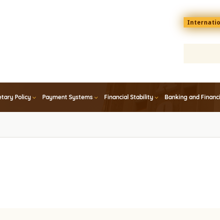
Menu
Internati
top
En
tary Policy
Payment Systems
Financial Stability
Banking and Financ