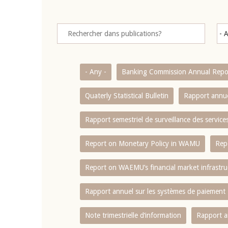
- Any -
Banking Commission Annual Repo
Quaterly Statistical Bulletin
Rapport annue
Rapport semestriel de surveillance des servic
Report on Monetary Policy in WAMU
Rep
Report on WAEMU’s financial market infrastru
Rapport annuel sur les systèmes de paiement
Note trimestrielle d‘information
Rapport a