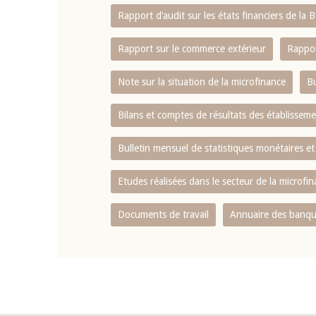
Rapport d‘audit sur les états financiers de la
Rapport sur le commerce extérieur
Rappor
Note sur la situation de la microfinance
Bu
Bilans et comptes de résultats des établissem
Bulletin mensuel de statistiques monétaires et
Etudes réalisées dans le secteur de la microfi
Documents de travail
Annuaire des banque