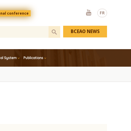
Youtube
FR
onal conference
BCEAO NEWS
ial System
Publications