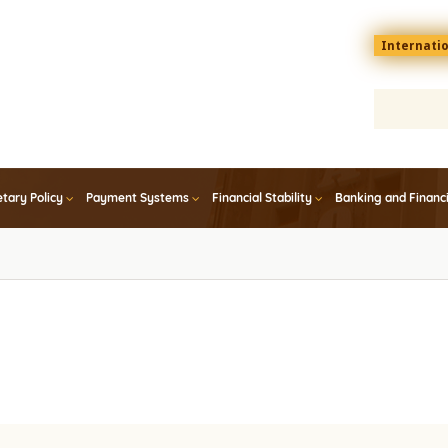
Menu
Internati
top
En
tary Policy
Payment Systems
Financial Stability
Banking and Financ