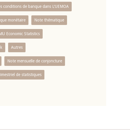
es conditions de banque dans L‘UEMOA
tique monétaire
Note thématique
MU Economic Statistics
ok
Autres
Note mensuelle de conjoncture
rimestriel de statistiques