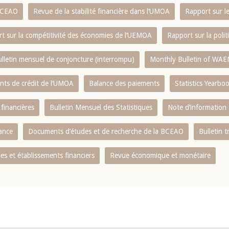
 BCEAO
Revue de la stabilité financière dans l‘UMOA
Rapport sur l
t sur la compétitivité des économies de l‘UEMOA
Rapport sur la poli
lletin mensuel de conjoncture (interrompu)
Monthly Bulletin of WAE
ents de crédit de l‘UMOA
Balance des paiements
Statistics Yearbo
 financières
Bulletin Mensuel des Statistiques
Note d’information
nance
Documents d’études et de recherche de la BCEAO
Bulletin t
s et établissements financiers
Revue économique et monétaire