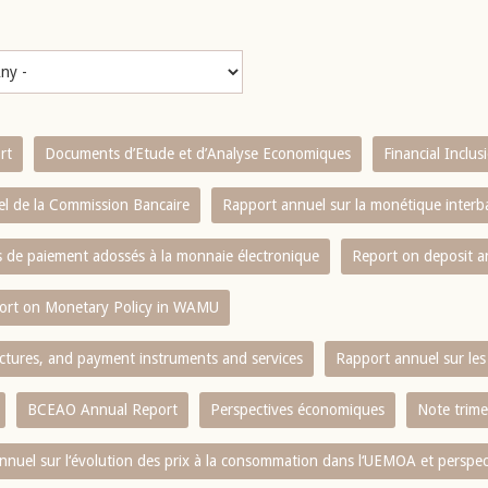
rt
Documents d’Etude et d’Analyse Economiques
Financial Inclu
l de la Commission Bancaire
Rapport annuel sur la monétique inter
es de paiement adossés à la monnaie électronique
Report on deposit 
ort on Monetary Policy in WAMU
ctures, and payment instruments and services
Rapport annuel sur les 
BCEAO Annual Report
Perspectives économiques
Note trime
nnuel sur l‘évolution des prix à la consommation dans l‘UEMOA et perspec