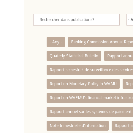
- Any -
Banking Commission Annual Repo
Quaterly Statistical Bulletin
Rapport annue
Rapport semestriel de surveillance des servic
Report on Monetary Policy in WAMU
Rep
Report on WAEMU’s financial market infrastru
Rapport annuel sur les systèmes de paiement
Note trimestrielle d‘information
Rapport a