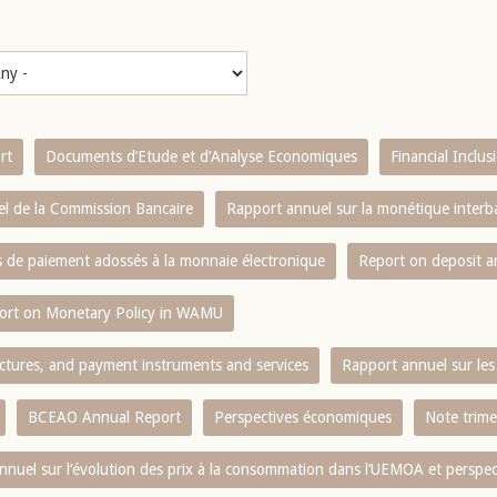
rt
Documents d’Etude et d’Analyse Economiques
Financial Inclu
l de la Commission Bancaire
Rapport annuel sur la monétique inter
es de paiement adossés à la monnaie électronique
Report on deposit 
ort on Monetary Policy in WAMU
ctures, and payment instruments and services
Rapport annuel sur les 
BCEAO Annual Report
Perspectives économiques
Note trime
nnuel sur l‘évolution des prix à la consommation dans l‘UEMOA et perspec