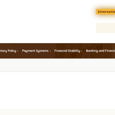
Menu
Internati
top
En
tary Policy
Payment Systems
Financial Stability
Banking and Financ