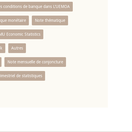
es conditions de banque dans L‘UEMOA
tique monétaire
Note thématique
MU Economic Statistics
ok
Autres
Note mensuelle de conjoncture
rimestriel de statistiques