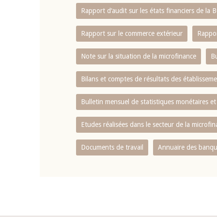
Rapport d‘audit sur les états financiers de la
Rapport sur le commerce extérieur
Rappor
Note sur la situation de la microfinance
Bu
Bilans et comptes de résultats des établissem
Bulletin mensuel de statistiques monétaires et
Etudes réalisées dans le secteur de la microfi
Documents de travail
Annuaire des banque