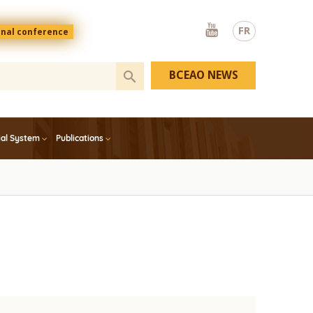
Youtube
FR
onal conference
BCEAO NEWS
ial System
Publications