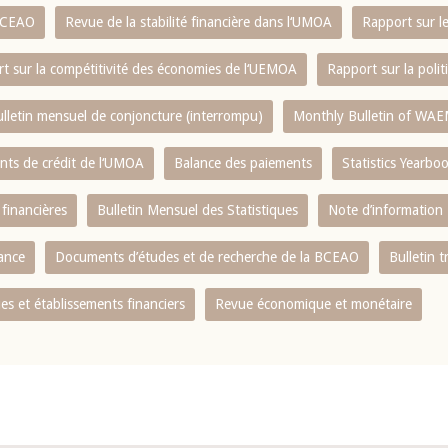
 BCEAO
Revue de la stabilité financière dans l‘UMOA
Rapport sur l
t sur la compétitivité des économies de l‘UEMOA
Rapport sur la poli
lletin mensuel de conjoncture (interrompu)
Monthly Bulletin of WAE
ents de crédit de l‘UMOA
Balance des paiements
Statistics Yearbo
 financières
Bulletin Mensuel des Statistiques
Note d’information
nance
Documents d’études et de recherche de la BCEAO
Bulletin t
s et établissements financiers
Revue économique et monétaire