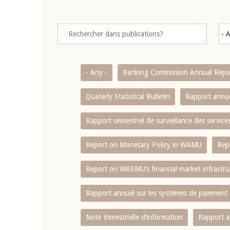
- Any -
Banking Commission Annual Repo
Quaterly Statistical Bulletin
Rapport annue
Rapport semestriel de surveillance des servic
Report on Monetary Policy in WAMU
Rep
Report on WAEMU’s financial market infrastru
Rapport annuel sur les systèmes de paiement
Note trimestrielle d‘information
Rapport a