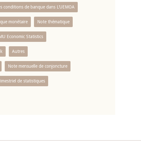
es conditions de banque dans L‘UEMOA
tique monétaire
Note thématique
MU Economic Statistics
ok
Autres
Note mensuelle de conjoncture
rimestriel de statistiques