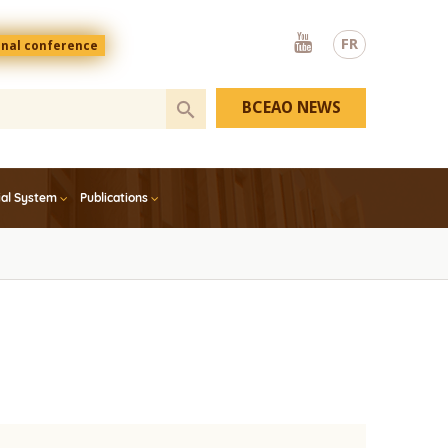
Youtube
FR
onal conference
BCEAO NEWS
ial System
Publications