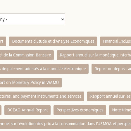
rt
Documents d’Etude et d’Analyse Economiques
Financial Inclu
l de la Commission Bancaire
Rapport annuel sur la monétique inter
es de paiement adossés à la monnaie électronique
Report on deposit 
ort on Monetary Policy in WAMU
ctures, and payment instruments and services
Rapport annuel sur les 
BCEAO Annual Report
Perspectives économiques
Note trime
nnuel sur l‘évolution des prix à la consommation dans l‘UEMOA et perspec