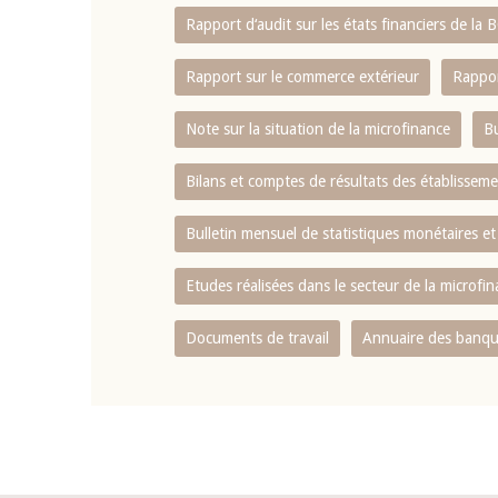
Rapport d‘audit sur les états financiers de la
Rapport sur le commerce extérieur
Rappor
Note sur la situation de la microfinance
Bu
Bilans et comptes de résultats des établissem
Bulletin mensuel de statistiques monétaires et
Etudes réalisées dans le secteur de la microfi
Documents de travail
Annuaire des banque