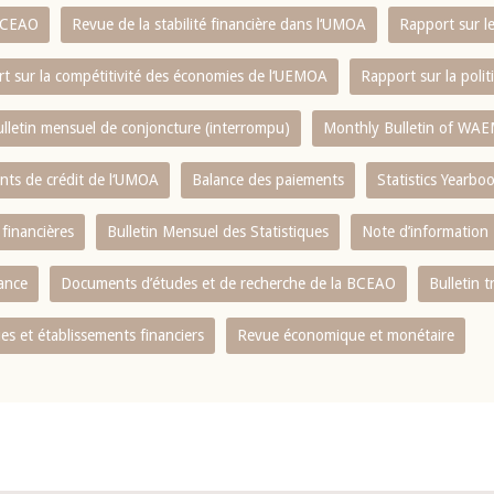
 BCEAO
Revue de la stabilité financière dans l‘UMOA
Rapport sur l
t sur la compétitivité des économies de l‘UEMOA
Rapport sur la poli
lletin mensuel de conjoncture (interrompu)
Monthly Bulletin of WAE
ents de crédit de l‘UMOA
Balance des paiements
Statistics Yearbo
 financières
Bulletin Mensuel des Statistiques
Note d’information
nance
Documents d’études et de recherche de la BCEAO
Bulletin t
s et établissements financiers
Revue économique et monétaire