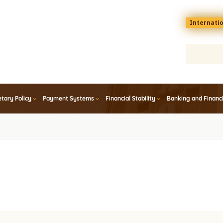
Menu
Internati
top
En
tary Policy
Payment Systems
Financial Stability
Banking and Financ