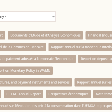
rt
Documents d’Etude et d’Analyse Economiques
Financial Inclu
l de la Commission Bancaire
Rapport annuel sur la monétique inter
es de paiement adossés à la monnaie électronique
Report on deposit 
ort on Monetary Policy in WAMU
ctures, and payment instruments and services
Rapport annuel sur les 
BCEAO Annual Report
Perspectives économiques
Note trime
nnuel sur l‘évolution des prix à la consommation dans l‘UEMOA et perspec