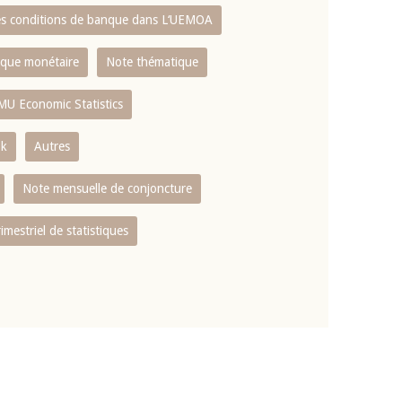
es conditions de banque dans L‘UEMOA
tique monétaire
Note thématique
MU Economic Statistics
ok
Autres
Note mensuelle de conjoncture
rimestriel de statistiques