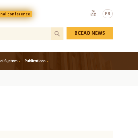
Youtube
FR
onal conference
BCEAO NEWS
ial System
Publications