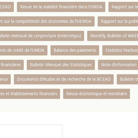
 BCEAO
Revue de la stabilité financière dans l‘UMOA
Rapport sur l
t sur la compétitivité des économies de l‘UEMOA
Rapport sur la poli
lletin mensuel de conjoncture (interrompu)
Monthly Bulletin of WAE
ents de crédit de l‘UMOA
Balance des paiements
Statistics Yearbo
 financières
Bulletin Mensuel des Statistiques
Note d’information
nance
Documents d’études et de recherche de la BCEAO
Bulletin t
s et établissements financiers
Revue économique et monétaire