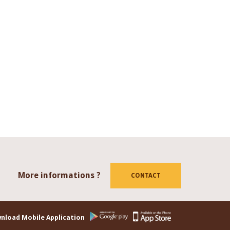
More informations ?
tube
CONTACT
nload Mobile Application