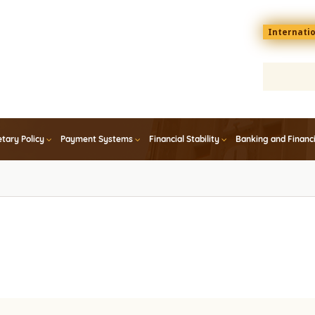
Menu
Internati
top
En
tary Policy
Payment Systems
Financial Stability
Banking and Financ