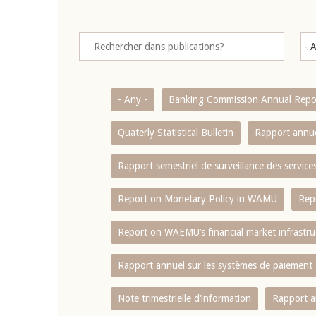
- Any -
Banking Commission Annual Repo
Quaterly Statistical Bulletin
Rapport annue
Rapport semestriel de surveillance des servic
Report on Monetary Policy in WAMU
Rep
Report on WAEMU’s financial market infrastru
Rapport annuel sur les systèmes de paiement
Note trimestrielle d‘information
Rapport a