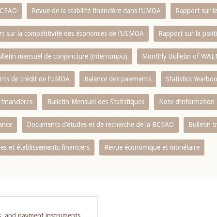
 BCEAO
Revue de la stabilité financière dans l‘UMOA
Rapport sur l
t sur la compétitivité des économies de l‘UEMOA
Rapport sur la poli
lletin mensuel de conjoncture (interrompu)
Monthly Bulletin of WAE
ents de crédit de l‘UMOA
Balance des paiements
Statistics Yearbo
 financières
Bulletin Mensuel des Statistiques
Note d’information
nance
Documents d’études et de recherche de la BCEAO
Bulletin t
s et établissements financiers
Revue économique et monétaire
s, and payment instruments