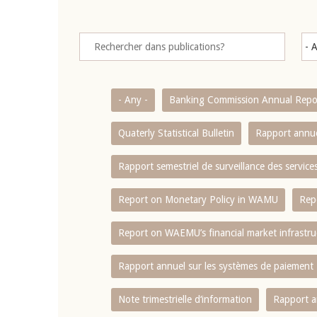
- Any -
Banking Commission Annual Repo
Quaterly Statistical Bulletin
Rapport annue
Rapport semestriel de surveillance des servic
Report on Monetary Policy in WAMU
Rep
Report on WAEMU’s financial market infrastru
Rapport annuel sur les systèmes de paiement
Note trimestrielle d‘information
Rapport a