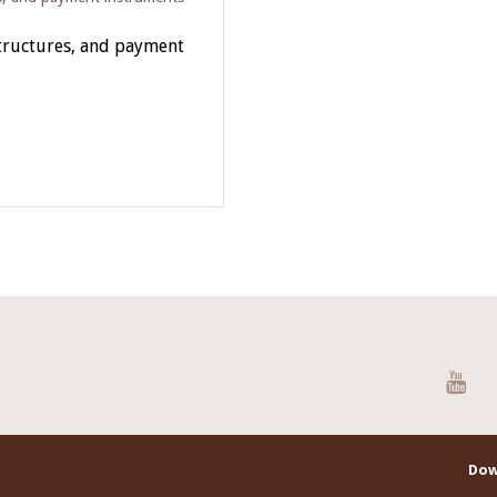
tructures, and payment
You
Dow