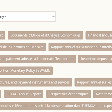
rt
Documents d’Etude et d’Analyse Economiques
Financial Inclu
l de la Commission Bancaire
Rapport annuel sur la monétique inter
es de paiement adossés à la monnaie électronique
Report on deposit 
ort on Monetary Policy in WAMU
ctures, and payment instruments and services
Rapport annuel sur les 
BCEAO Annual Report
Perspectives économiques
Note trime
nnuel sur l‘évolution des prix à la consommation dans l‘UEMOA et perspec