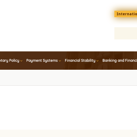
Menu
Internati
top
En
tary Policy
Payment Systems
Financial Stability
Banking and Financ