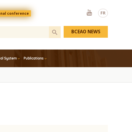
Youtube
FR
onal conference
BCEAO NEWS
ial System
Publications