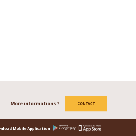
More informations ?
tube
CONTACT
nload Mobile Application