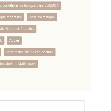
es conditions de banque dans L‘UEMOA
tique monétaire
Note thématique
MU Economic Statistics
ok
Autres
Note mensuelle de conjoncture
rimestriel de statistiques