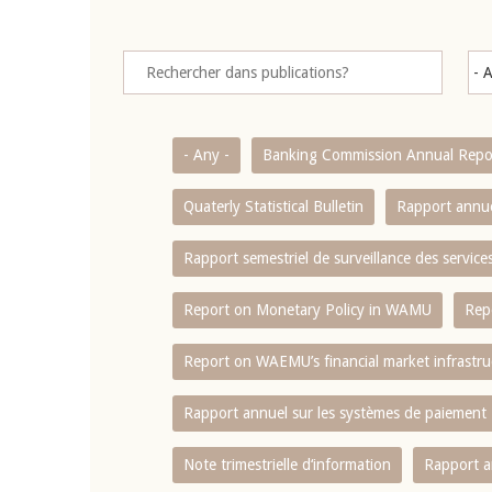
- Any -
Banking Commission Annual Repo
Quaterly Statistical Bulletin
Rapport annue
Rapport semestriel de surveillance des servic
Report on Monetary Policy in WAMU
Rep
Report on WAEMU’s financial market infrastru
Rapport annuel sur les systèmes de paiement
Note trimestrielle d‘information
Rapport a