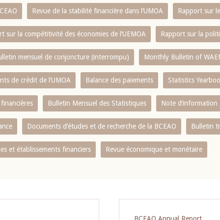
 BCEAO
Revue de la stabilité financière dans l‘UMOA
Rapport sur l
t sur la compétitivité des économies de l‘UEMOA
Rapport sur la poli
lletin mensuel de conjoncture (interrompu)
Monthly Bulletin of WAE
ents de crédit de l‘UMOA
Balance des paiements
Statistics Yearbo
 financières
Bulletin Mensuel des Statistiques
Note d’information
nance
Documents d’études et de recherche de la BCEAO
Bulletin t
s et établissements financiers
Revue économique et monétaire
BCEAO Annual Report