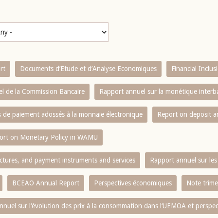
rt
Documents d’Etude et d’Analyse Economiques
Financial Inclu
l de la Commission Bancaire
Rapport annuel sur la monétique inter
es de paiement adossés à la monnaie électronique
Report on deposit 
ort on Monetary Policy in WAMU
ctures, and payment instruments and services
Rapport annuel sur les 
BCEAO Annual Report
Perspectives économiques
Note trime
nnuel sur l‘évolution des prix à la consommation dans l‘UEMOA et perspec