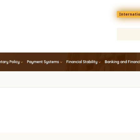
Menu
Internati
top
En
tary Policy
Payment Systems
Financial Stability
Banking and Financ