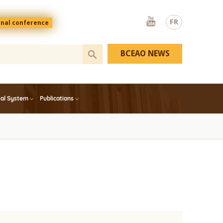
Youtube
FR
onal conference
BCEAO NEWS
ial System
Publications