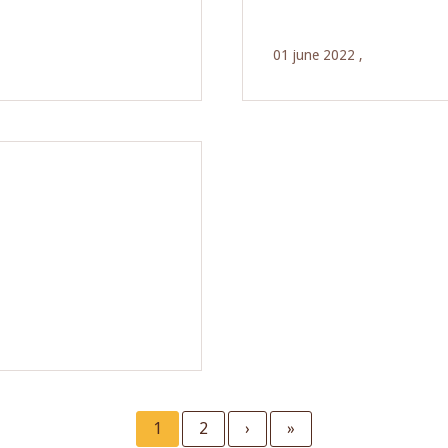
01 june 2022 ,
Current
1
Page
2
Next
›
Last
»