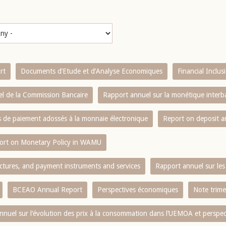
rt
Documents d’Etude et d’Analyse Economiques
Financial Inclu
l de la Commission Bancaire
Rapport annuel sur la monétique inter
es de paiement adossés à la monnaie électronique
Report on deposit 
ort on Monetary Policy in WAMU
ctures, and payment instruments and services
Rapport annuel sur les 
BCEAO Annual Report
Perspectives économiques
Note trime
nnuel sur l‘évolution des prix à la consommation dans l‘UEMOA et perspec