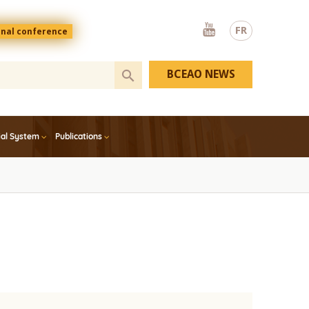
Youtube
FR
onal conference
BCEAO NEWS
ial System
Publications