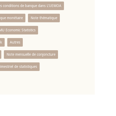
es conditions de banque dans L‘UEMOA
tique monétaire
Note thématique
MU Economic Statistics
ok
Autres
Note mensuelle de conjoncture
rimestriel de statistiques