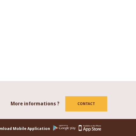
More informations ?
tube
CONTACT
nload Mobile Application