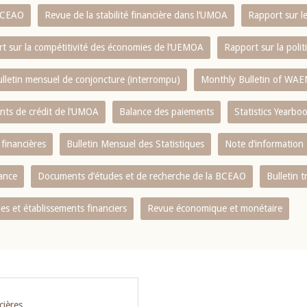
 BCEAO
Revue de la stabilité financière dans l‘UMOA
Rapport sur l
t sur la compétitivité des économies de l‘UEMOA
Rapport sur la poli
lletin mensuel de conjoncture (interrompu)
Monthly Bulletin of WAE
ents de crédit de l‘UMOA
Balance des paiements
Statistics Yearbo
 financières
Bulletin Mensuel des Statistiques
Note d’information
nance
Documents d’études et de recherche de la BCEAO
Bulletin t
s et établissements financiers
Revue économique et monétaire
cières