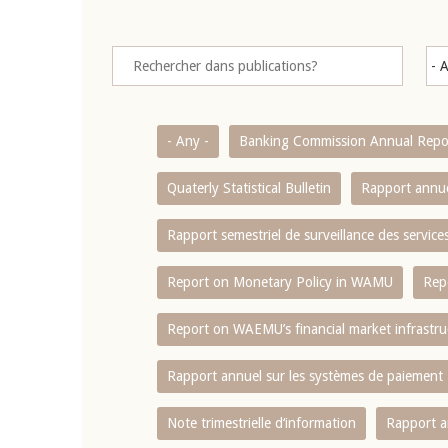
- Any -
Banking Commission Annual Repo
Quaterly Statistical Bulletin
Rapport annue
Rapport semestriel de surveillance des servic
Report on Monetary Policy in WAMU
Rep
Report on WAEMU’s financial market infrastru
Rapport annuel sur les systèmes de paiement
Note trimestrielle d‘information
Rapport a