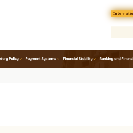
Menu
Internati
top
En
tary Policy
Payment Systems
Financial Stability
Banking and Financ