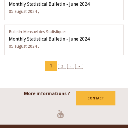
Monthly Statistical Bulletin - June 2024
05 august 2024 ,
Bulletin Mensuel des Statistiques
Monthly Statistical Bulletin - June 2024
05 august 2024 ,
Pagination
Current
1
Page
2
Next
›
Last
»
page
page
page
More informations ?
CONTACT
Youtube