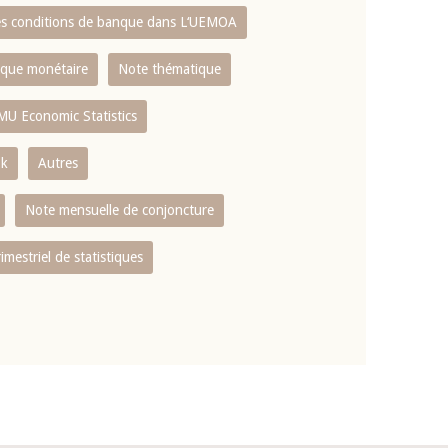
es conditions de banque dans L‘UEMOA
tique monétaire
Note thématique
MU Economic Statistics
ok
Autres
Note mensuelle de conjoncture
rimestriel de statistiques