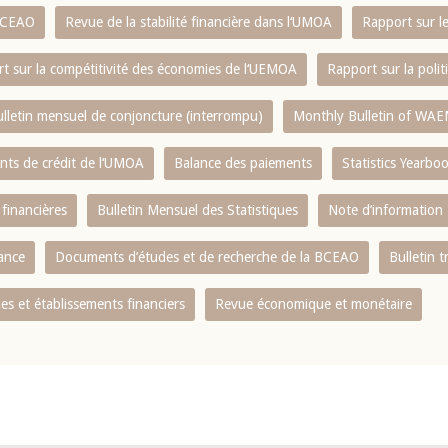
 BCEAO
Revue de la stabilité financière dans l‘UMOA
Rapport sur l
t sur la compétitivité des économies de l‘UEMOA
Rapport sur la poli
lletin mensuel de conjoncture (interrompu)
Monthly Bulletin of WAE
ents de crédit de l‘UMOA
Balance des paiements
Statistics Yearbo
 financières
Bulletin Mensuel des Statistiques
Note d’information
nance
Documents d’études et de recherche de la BCEAO
Bulletin t
s et établissements financiers
Revue économique et monétaire