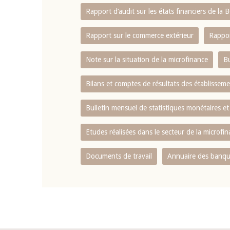
Rapport d‘audit sur les états financiers de la
Rapport sur le commerce extérieur
Rappor
Note sur la situation de la microfinance
Bu
Bilans et comptes de résultats des établissem
Bulletin mensuel de statistiques monétaires et
Etudes réalisées dans le secteur de la microfi
Documents de travail
Annuaire des banque