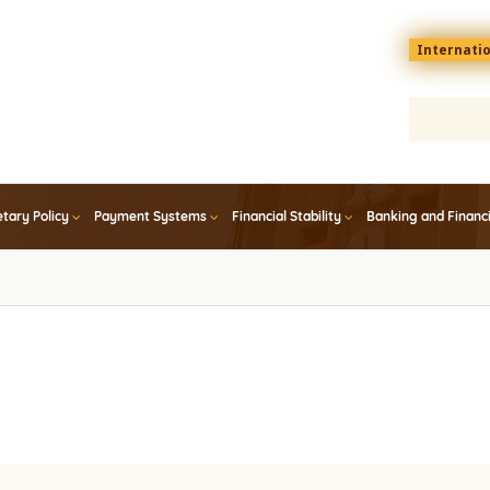
Menu
Internati
top
En
tary Policy
Payment Systems
Financial Stability
Banking and Financ