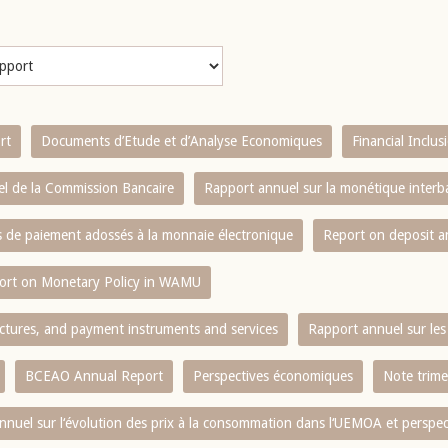
rt
Documents d’Etude et d’Analyse Economiques
Financial Inclu
l de la Commission Bancaire
Rapport annuel sur la monétique inter
es de paiement adossés à la monnaie électronique
Report on deposit 
ort on Monetary Policy in WAMU
ctures, and payment instruments and services
Rapport annuel sur les 
BCEAO Annual Report
Perspectives économiques
Note trime
nnuel sur l‘évolution des prix à la consommation dans l‘UEMOA et perspec