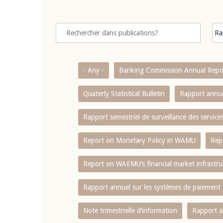
- Any -
Banking Commission Annual Repo
Quaterly Statistical Bulletin
Rapport annue
Rapport semestriel de surveillance des servic
Report on Monetary Policy in WAMU
Rep
Report on WAEMU’s financial market infrastru
Rapport annuel sur les systèmes de paiement
Note trimestrielle d‘information
Rapport a