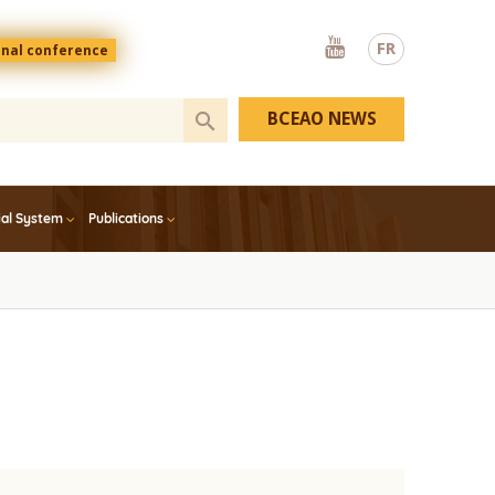
Youtube
FR
onal conference
BCEAO NEWS
ial System
Publications