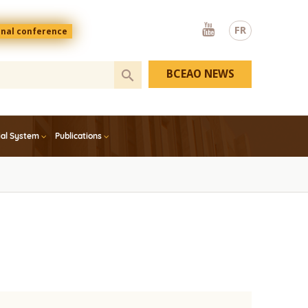
Youtube
FR
onal conference
BCEAO NEWS
ial System
Publications