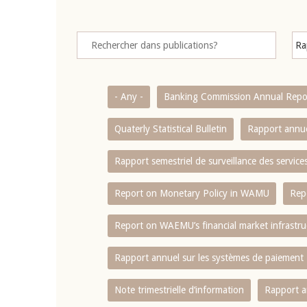
- Any -
Banking Commission Annual Repo
Quaterly Statistical Bulletin
Rapport annue
Rapport semestriel de surveillance des servic
Report on Monetary Policy in WAMU
Rep
Report on WAEMU’s financial market infrastru
Rapport annuel sur les systèmes de paiement
Note trimestrielle d‘information
Rapport a