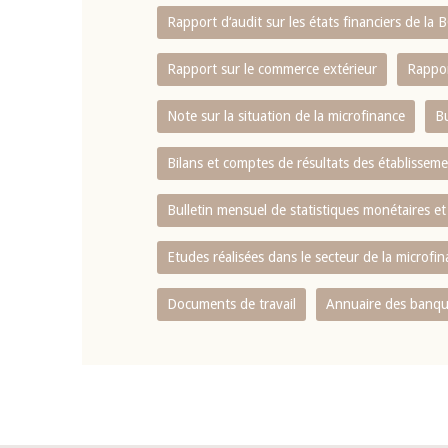
Rapport d‘audit sur les états financiers de la
Rapport sur le commerce extérieur
Rappor
Note sur la situation de la microfinance
Bu
Bilans et comptes de résultats des établissem
Bulletin mensuel de statistiques monétaires et
Etudes réalisées dans le secteur de la microfi
Documents de travail
Annuaire des banque