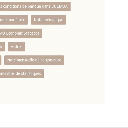
es conditions de banque dans L‘UEMOA
tique monétaire
Note thématique
MU Economic Statistics
ok
Autres
Note mensuelle de conjoncture
rimestriel de statistiques