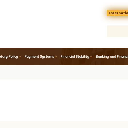
Menu
Internati
top
En
tary Policy
Payment Systems
Financial Stability
Banking and Financ