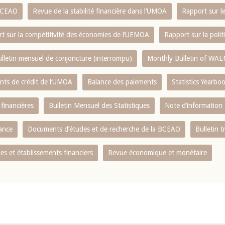
 BCEAO
Revue de la stabilité financière dans l‘UMOA
Rapport sur l
t sur la compétitivité des économies de l‘UEMOA
Rapport sur la poli
lletin mensuel de conjoncture (interrompu)
Monthly Bulletin of WAE
ents de crédit de l‘UMOA
Balance des paiements
Statistics Yearbo
 financières
Bulletin Mensuel des Statistiques
Note d’information
nance
Documents d’études et de recherche de la BCEAO
Bulletin t
s et établissements financiers
Revue économique et monétaire