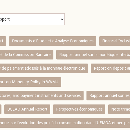
rt
Documents d’Etude et d’Analyse Economiques
Financial Inclu
l de la Commission Bancaire
Rapport annuel sur la monétique inter
es de paiement adossés à la monnaie électronique
Report on deposit 
ort on Monetary Policy in WAMU
ctures, and payment instruments and services
Rapport annuel sur les 
BCEAO Annual Report
Perspectives économiques
Note trime
nnuel sur l‘évolution des prix à la consommation dans l‘UEMOA et perspec