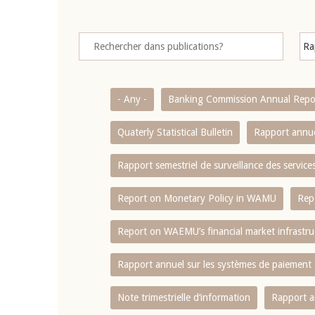
- Any -
Banking Commission Annual Repo
Quaterly Statistical Bulletin
Rapport annue
Rapport semestriel de surveillance des servic
Report on Monetary Policy in WAMU
Rep
Report on WAEMU’s financial market infrastru
Rapport annuel sur les systèmes de paiement
Note trimestrielle d‘information
Rapport a