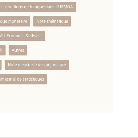
es conditions de banque dans L‘UEMOA
tique monétaire
Note thématique
MU Economic Statistics
ok
Autres
Note mensuelle de conjoncture
rimestriel de statistiques