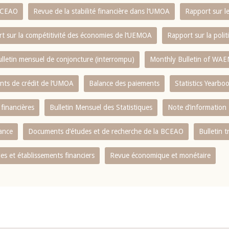
 BCEAO
Revue de la stabilité financière dans l‘UMOA
Rapport sur l
t sur la compétitivité des économies de l‘UEMOA
Rapport sur la poli
lletin mensuel de conjoncture (interrompu)
Monthly Bulletin of WAE
ents de crédit de l‘UMOA
Balance des paiements
Statistics Yearbo
 financières
Bulletin Mensuel des Statistiques
Note d’information
nance
Documents d’études et de recherche de la BCEAO
Bulletin t
s et établissements financiers
Revue économique et monétaire