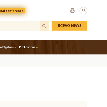
Youtube
FR
onal conference
BCEAO NEWS
ial System
Publications