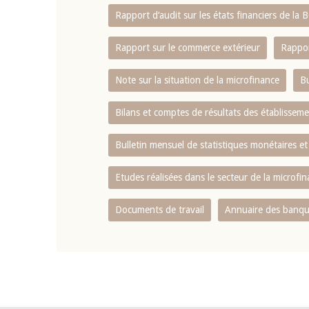
Rapport d‘audit sur les états financiers de la
Rapport sur le commerce extérieur
Rappor
Note sur la situation de la microfinance
Bu
Bilans et comptes de résultats des établissem
Bulletin mensuel de statistiques monétaires et
Etudes réalisées dans le secteur de la microfi
Documents de travail
Annuaire des banque