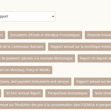
rt
Documents d’Etude et d’Analyse Economiques
Financial Inclu
l de la Commission Bancaire
Rapport annuel sur la monétique inter
es de paiement adossés à la monnaie électronique
Report on deposit 
ort on Monetary Policy in WAMU
ctures, and payment instruments and services
Rapport annuel sur les 
BCEAO Annual Report
Perspectives économiques
Note trime
nnuel sur l‘évolution des prix à la consommation dans l‘UEMOA et perspec