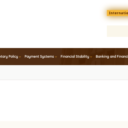
Menu
Internati
top
En
tary Policy
Payment Systems
Financial Stability
Banking and Financ