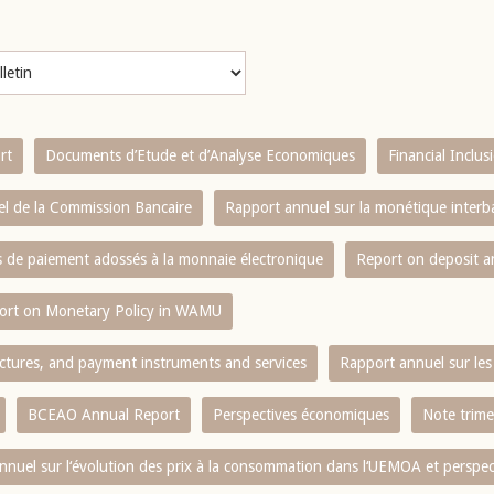
rt
Documents d’Etude et d’Analyse Economiques
Financial Inclu
l de la Commission Bancaire
Rapport annuel sur la monétique inter
es de paiement adossés à la monnaie électronique
Report on deposit 
ort on Monetary Policy in WAMU
ctures, and payment instruments and services
Rapport annuel sur les 
BCEAO Annual Report
Perspectives économiques
Note trime
nnuel sur l‘évolution des prix à la consommation dans l‘UEMOA et perspec