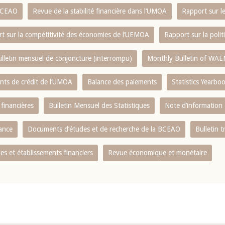
 BCEAO
Revue de la stabilité financière dans l‘UMOA
Rapport sur l
t sur la compétitivité des économies de l‘UEMOA
Rapport sur la poli
lletin mensuel de conjoncture (interrompu)
Monthly Bulletin of WAE
ents de crédit de l‘UMOA
Balance des paiements
Statistics Yearbo
 financières
Bulletin Mensuel des Statistiques
Note d’information
nance
Documents d’études et de recherche de la BCEAO
Bulletin t
s et établissements financiers
Revue économique et monétaire