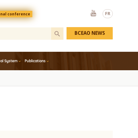
Youtube
FR
onal conference
BCEAO NEWS
ial System
Publications