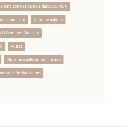
es conditions de banque dans L‘UEMOA
tique monétaire
Note thématique
MU Economic Statistics
ok
Autres
Note mensuelle de conjoncture
rimestriel de statistiques