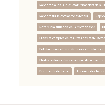
Rapport d‘audit sur les états financiers de la
Rapport sur le commerce extérieur
Rappor
Note sur la situation de la microfinance
Bu
Bilans et comptes de résultats des établissem
Bulletin mensuel de statistiques monétaires et
Etudes réalisées dans le secteur de la microfi
Documents de travail
Annuaire des banque