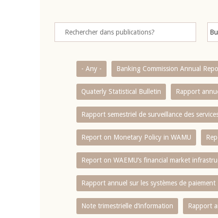
- Any -
Banking Commission Annual Repo
Quaterly Statistical Bulletin
Rapport annue
Rapport semestriel de surveillance des servic
Report on Monetary Policy in WAMU
Rep
Report on WAEMU’s financial market infrastru
Rapport annuel sur les systèmes de paiement
Note trimestrielle d‘information
Rapport a