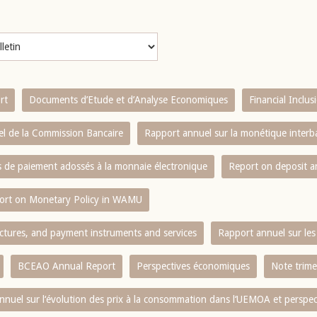
rt
Documents d’Etude et d’Analyse Economiques
Financial Inclu
l de la Commission Bancaire
Rapport annuel sur la monétique inter
es de paiement adossés à la monnaie électronique
Report on deposit 
ort on Monetary Policy in WAMU
ctures, and payment instruments and services
Rapport annuel sur les 
BCEAO Annual Report
Perspectives économiques
Note trime
nnuel sur l‘évolution des prix à la consommation dans l‘UEMOA et perspec