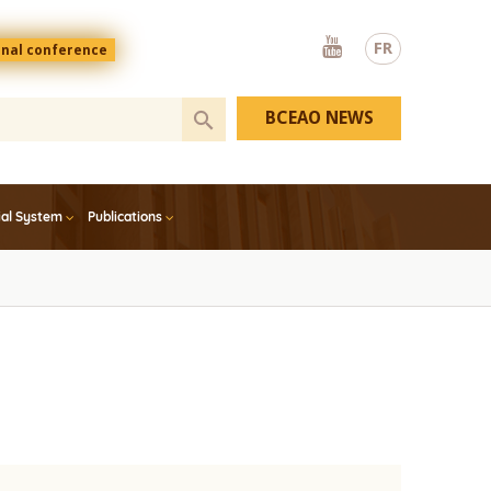
Youtube
FR
onal conference
BCEAO NEWS
ial System
Publications