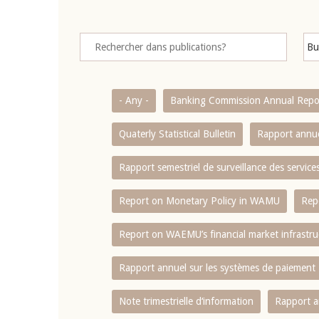
- Any -
Banking Commission Annual Repo
Quaterly Statistical Bulletin
Rapport annue
Rapport semestriel de surveillance des servic
Report on Monetary Policy in WAMU
Rep
Report on WAEMU’s financial market infrastru
Rapport annuel sur les systèmes de paiement
Note trimestrielle d‘information
Rapport a