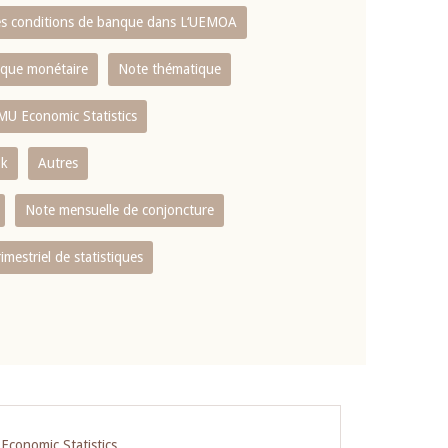
es conditions de banque dans L‘UEMOA
tique monétaire
Note thématique
MU Economic Statistics
ok
Autres
Note mensuelle de conjoncture
rimestriel de statistiques
conomic Statistics