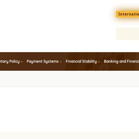
Menu
Internati
top
En
tary Policy
Payment Systems
Financial Stability
Banking and Financ