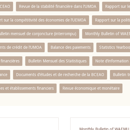
 BCEAO
Revue de la stabilité financière dans l‘UMOA
Rapport sur l
t sur la compétitivité des économies de l‘UEMOA
Rapport sur la poli
lletin mensuel de conjoncture (interrompu)
Monthly Bulletin of WAE
ents de crédit de l‘UMOA
Balance des paiements
Statistics Yearbo
 financières
Bulletin Mensuel des Statistiques
Note d’information
nance
Documents d’études et de recherche de la BCEAO
Bulletin t
s et établissements financiers
Revue économique et monétaire
Monthly Bulletin of WAEMU E