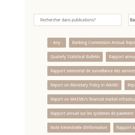
- Any -
Banking Commission Annual Repo
Quaterly Statistical Bulletin
Rapport annue
Rapport semestriel de surveillance des servic
Report on Monetary Policy in WAMU
Rep
Report on WAEMU’s financial market infrastru
Rapport annuel sur les systèmes de paiement
Note trimestrielle d‘information
Rapport a