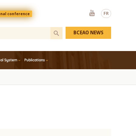
Youtube
FR
onal conference
BCEAO NEWS
ial System
Publications