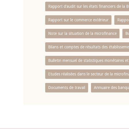
Rapport d‘audit sur les états financiers de la
Rapport sur le commerce extérieur
Rappor
Note sur la situation de la microfinance
Bu
Bilans et comptes de résultats des établissem
Bulletin mensuel de statistiques monétaires et
Etudes réalisées dans le secteur de la microfi
Documents de travail
Annuaire des banque