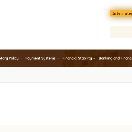
Menu
Internati
top
En
tary Policy
Payment Systems
Financial Stability
Banking and Financ