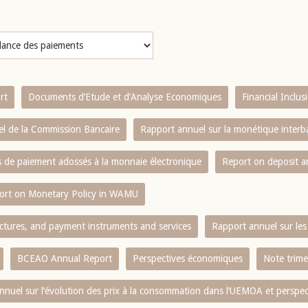
rt
Documents d’Etude et d’Analyse Economiques
Financial Inclu
l de la Commission Bancaire
Rapport annuel sur la monétique inter
es de paiement adossés à la monnaie électronique
Report on deposit 
ort on Monetary Policy in WAMU
ctures, and payment instruments and services
Rapport annuel sur les 
BCEAO Annual Report
Perspectives économiques
Note trime
nnuel sur l‘évolution des prix à la consommation dans l‘UEMOA et perspec