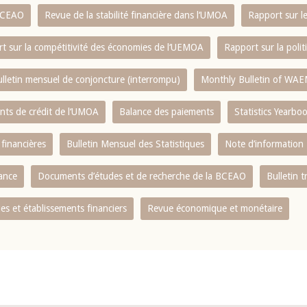
 BCEAO
Revue de la stabilité financière dans l‘UMOA
Rapport sur l
t sur la compétitivité des économies de l‘UEMOA
Rapport sur la poli
lletin mensuel de conjoncture (interrompu)
Monthly Bulletin of WAE
ents de crédit de l‘UMOA
Balance des paiements
Statistics Yearbo
 financières
Bulletin Mensuel des Statistiques
Note d’information
nance
Documents d’études et de recherche de la BCEAO
Bulletin t
s et établissements financiers
Revue économique et monétaire