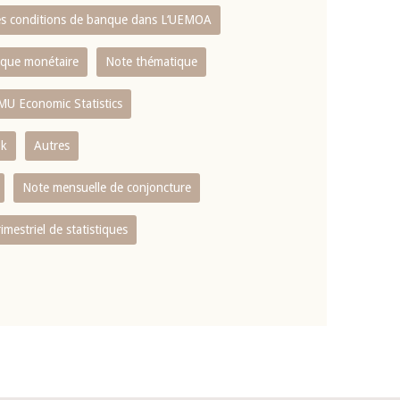
es conditions de banque dans L‘UEMOA
tique monétaire
Note thématique
MU Economic Statistics
ok
Autres
Note mensuelle de conjoncture
rimestriel de statistiques