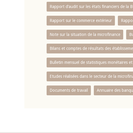
Rapport d‘audit sur les états financiers de la
Rapport sur le commerce extérieur
Rappor
Note sur la situation de la microfinance
Bu
Bilans et comptes de résultats des établissem
Bulletin mensuel de statistiques monétaires et
Etudes réalisées dans le secteur de la microfi
Documents de travail
Annuaire des banque