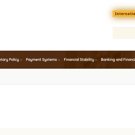
Menu
Internati
top
En
tary Policy
Payment Systems
Financial Stability
Banking and Financ