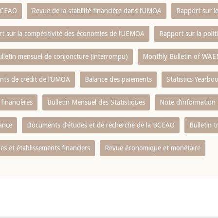
 BCEAO
Revue de la stabilité financière dans l‘UMOA
Rapport sur l
t sur la compétitivité des économies de l‘UEMOA
Rapport sur la poli
lletin mensuel de conjoncture (interrompu)
Monthly Bulletin of WAE
ents de crédit de l‘UMOA
Balance des paiements
Statistics Yearbo
 financières
Bulletin Mensuel des Statistiques
Note d’information
nance
Documents d’études et de recherche de la BCEAO
Bulletin t
s et établissements financiers
Revue économique et monétaire