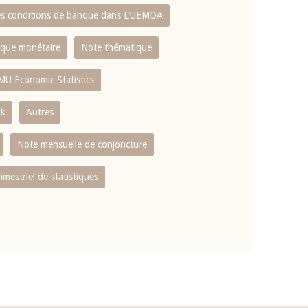
es conditions de banque dans L‘UEMOA
tique monétaire
Note thématique
MU Economic Statistics
ok
Autres
Note mensuelle de conjoncture
rimestriel de statistiques