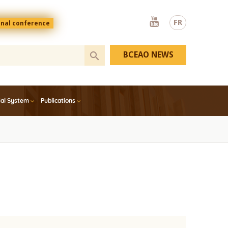
Youtube
FR
onal conference
BCEAO NEWS
ial System
Publications