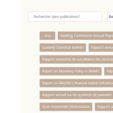
- Any -
Banking Commission Annual Repo
Quaterly Statistical Bulletin
Rapport annue
Rapport semestriel de surveillance des servic
Report on Monetary Policy in WAMU
Rep
Report on WAEMU’s financial market infrastru
Rapport annuel sur les systèmes de paiement
Note trimestrielle d‘information
Rapport a