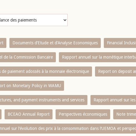
rt
Documents d’Etude et d’Analyse Economiques
Financial Inclu
l de la Commission Bancaire
Rapport annuel sur la monétique inter
es de paiement adossés à la monnaie électronique
Report on deposit 
ort on Monetary Policy in WAMU
ctures, and payment instruments and services
Rapport annuel sur les 
BCEAO Annual Report
Perspectives économiques
Note trime
nnuel sur l‘évolution des prix à la consommation dans l‘UEMOA et perspec