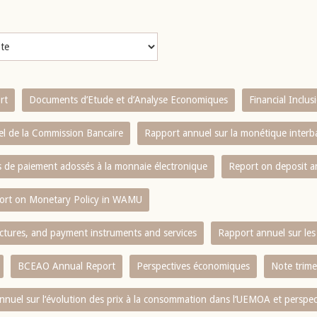
rt
Documents d’Etude et d’Analyse Economiques
Financial Inclu
l de la Commission Bancaire
Rapport annuel sur la monétique inter
es de paiement adossés à la monnaie électronique
Report on deposit 
ort on Monetary Policy in WAMU
ctures, and payment instruments and services
Rapport annuel sur les 
BCEAO Annual Report
Perspectives économiques
Note trime
nnuel sur l‘évolution des prix à la consommation dans l‘UEMOA et perspec