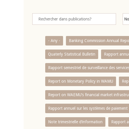
- Any -
Banking Commission Annual Repo
Quaterly Statistical Bulletin
Rapport annue
Rapport semestriel de surveillance des servic
Report on Monetary Policy in WAMU
Rep
Report on WAEMU’s financial market infrastru
Rapport annuel sur les systèmes de paiement
Note trimestrielle d‘information
Rapport a