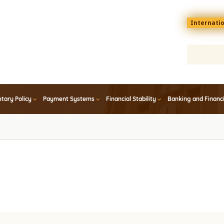
Menu
Internati
top
En
tary Policy
Payment Systems
Financial Stability
Banking and Financ