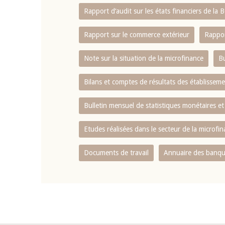
Rapport d‘audit sur les états financiers de la
Rapport sur le commerce extérieur
Rappor
Note sur la situation de la microfinance
Bu
Bilans et comptes de résultats des établissem
Bulletin mensuel de statistiques monétaires et
Etudes réalisées dans le secteur de la microfi
Documents de travail
Annuaire des banque