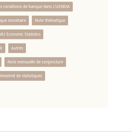
es conditions de banque dans L‘UEMOA
tique monétaire
Note thématique
MU Economic Statistics
ok
Autres
Note mensuelle de conjoncture
rimestriel de statistiques