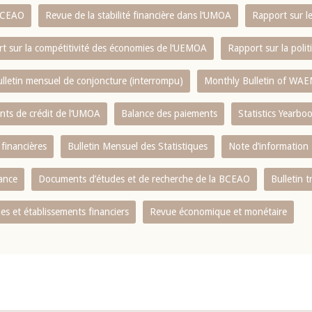
 BCEAO
Revue de la stabilité financière dans l‘UMOA
Rapport sur l
t sur la compétitivité des économies de l‘UEMOA
Rapport sur la poli
lletin mensuel de conjoncture (interrompu)
Monthly Bulletin of WAE
ents de crédit de l‘UMOA
Balance des paiements
Statistics Yearbo
 financières
Bulletin Mensuel des Statistiques
Note d’information
nance
Documents d’études et de recherche de la BCEAO
Bulletin t
s et établissements financiers
Revue économique et monétaire