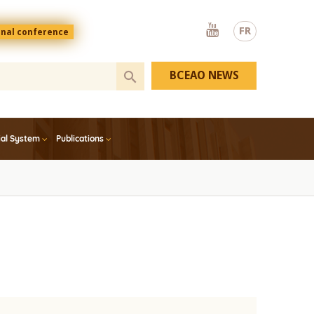
Youtube
FR
onal conference
BCEAO NEWS
ial System
Publications