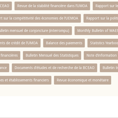
 BCEAO
Revue de la stabilité financière dans l‘UMOA
Rapport sur l
t sur la compétitivité des économies de l‘UEMOA
Rapport sur la poli
lletin mensuel de conjoncture (interrompu)
Monthly Bulletin of WAE
ents de crédit de l‘UMOA
Balance des paiements
Statistics Yearbo
 financières
Bulletin Mensuel des Statistiques
Note d’information
nance
Documents d’études et de recherche de la BCEAO
Bulletin t
s et établissements financiers
Revue économique et monétaire