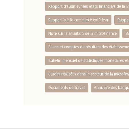
Rapport d‘audit sur les états financiers de la
Rapport sur le commerce extérieur
Rappor
Note sur la situation de la microfinance
Bu
Bilans et comptes de résultats des établissem
Bulletin mensuel de statistiques monétaires et
Etudes réalisées dans le secteur de la microfi
Documents de travail
Annuaire des banque