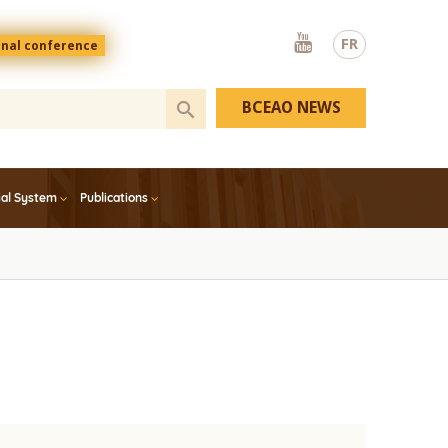
Youtube
FR
onal conference
BCEAO NEWS
ial System
Publications