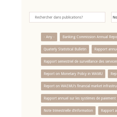
- Any -
Banking Commission Annual Repo
Quaterly Statistical Bulletin
Rapport annue
Rapport semestriel de surveillance des servic
Report on Monetary Policy in WAMU
Rep
Report on WAEMU’s financial market infrastru
Rapport annuel sur les systèmes de paiement
Note trimestrielle d‘information
Rapport a