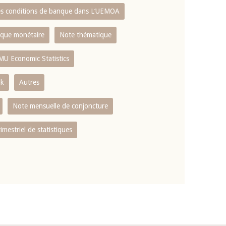
es conditions de banque dans L‘UEMOA
tique monétaire
Note thématique
MU Economic Statistics
ok
Autres
Note mensuelle de conjoncture
rimestriel de statistiques