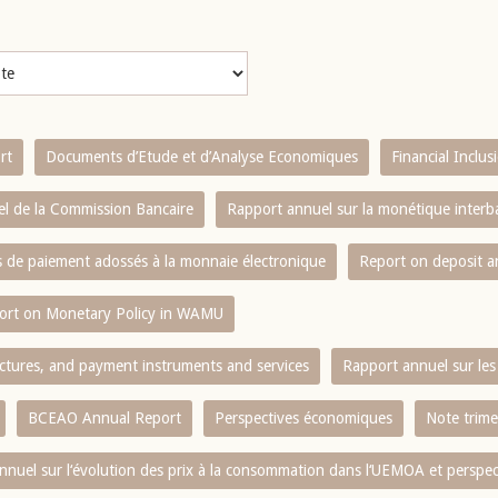
rt
Documents d’Etude et d’Analyse Economiques
Financial Inclu
l de la Commission Bancaire
Rapport annuel sur la monétique inter
es de paiement adossés à la monnaie électronique
Report on deposit 
ort on Monetary Policy in WAMU
ctures, and payment instruments and services
Rapport annuel sur les 
BCEAO Annual Report
Perspectives économiques
Note trime
nnuel sur l‘évolution des prix à la consommation dans l‘UEMOA et perspec