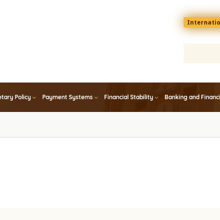
Menu
Internati
top
En
tary Policy
Payment Systems
Financial Stability
Banking and Financ