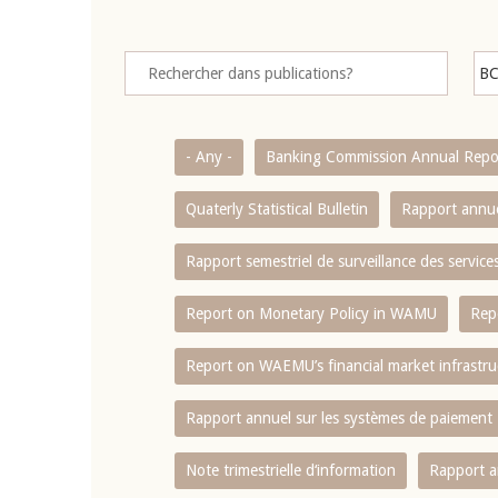
- Any -
Banking Commission Annual Repo
Quaterly Statistical Bulletin
Rapport annue
Rapport semestriel de surveillance des servic
Report on Monetary Policy in WAMU
Rep
Report on WAEMU’s financial market infrastru
Rapport annuel sur les systèmes de paiement
Note trimestrielle d‘information
Rapport a