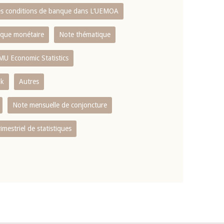
es conditions de banque dans L‘UEMOA
tique monétaire
Note thématique
MU Economic Statistics
ok
Autres
Note mensuelle de conjoncture
rimestriel de statistiques