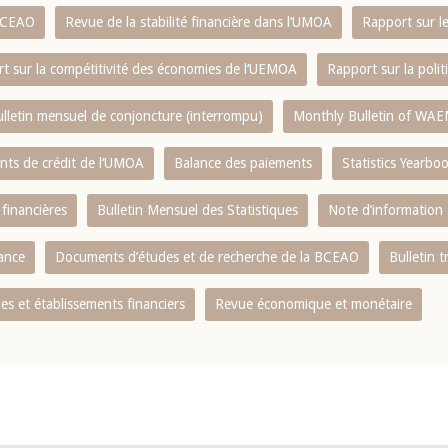
 BCEAO
Revue de la stabilité financière dans l‘UMOA
Rapport sur l
t sur la compétitivité des économies de l‘UEMOA
Rapport sur la poli
lletin mensuel de conjoncture (interrompu)
Monthly Bulletin of WAE
ents de crédit de l‘UMOA
Balance des paiements
Statistics Yearbo
 financières
Bulletin Mensuel des Statistiques
Note d’information
nance
Documents d’études et de recherche de la BCEAO
Bulletin t
s et établissements financiers
Revue économique et monétaire