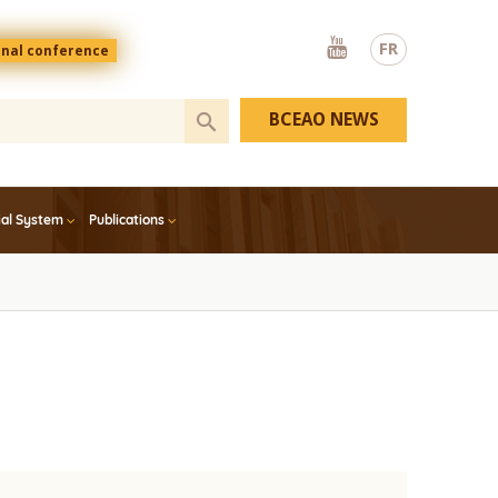
Youtube
FR
onal conference
BCEAO NEWS
ial System
Publications