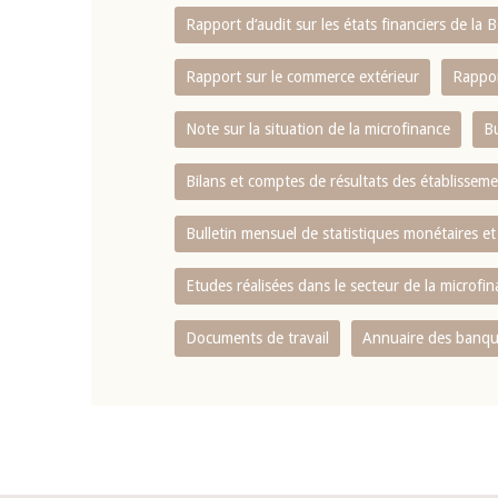
Rapport d‘audit sur les états financiers de la
Rapport sur le commerce extérieur
Rappor
Note sur la situation de la microfinance
Bu
Bilans et comptes de résultats des établissem
Bulletin mensuel de statistiques monétaires et
Etudes réalisées dans le secteur de la microfi
Documents de travail
Annuaire des banque