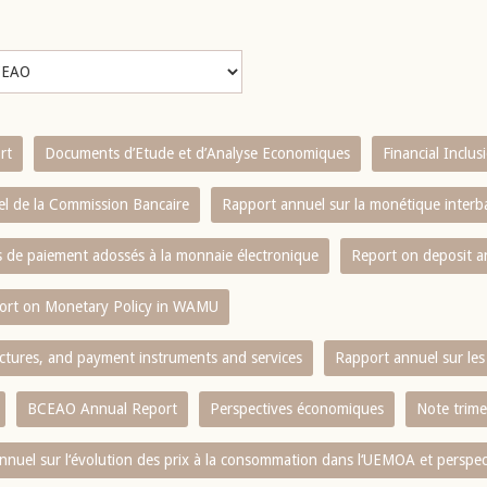
rt
Documents d’Etude et d’Analyse Economiques
Financial Inclu
l de la Commission Bancaire
Rapport annuel sur la monétique inter
es de paiement adossés à la monnaie électronique
Report on deposit 
ort on Monetary Policy in WAMU
ctures, and payment instruments and services
Rapport annuel sur les 
BCEAO Annual Report
Perspectives économiques
Note trime
nnuel sur l‘évolution des prix à la consommation dans l‘UEMOA et perspec