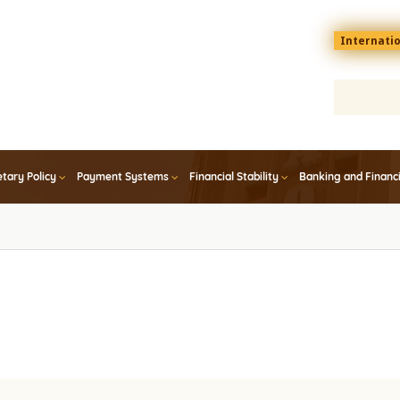
Menu
Internati
top
En
tary Policy
Payment Systems
Financial Stability
Banking and Financ