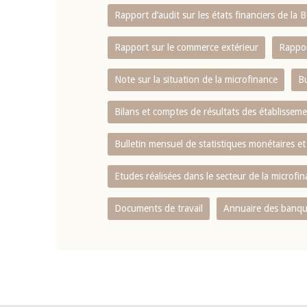
Rapport d‘audit sur les états financiers de la
Rapport sur le commerce extérieur
Rappor
Note sur la situation de la microfinance
Bu
Bilans et comptes de résultats des établissem
Bulletin mensuel de statistiques monétaires et
Etudes réalisées dans le secteur de la microfi
Documents de travail
Annuaire des banque