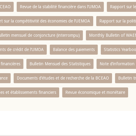
 BCEAO
Revue de la stabilité financière dans l‘UMOA
Rapport sur l
t sur la compétitivité des économies de l‘UEMOA
Rapport sur la poli
lletin mensuel de conjoncture (interrompu)
Monthly Bulletin of WAE
ents de crédit de l‘UMOA
Balance des paiements
Statistics Yearbo
 financières
Bulletin Mensuel des Statistiques
Note d’information
nance
Documents d’études et de recherche de la BCEAO
Bulletin t
s et établissements financiers
Revue économique et monétaire