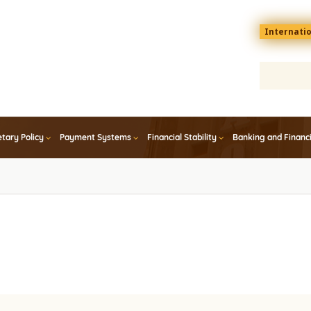
Menu
Internati
top
En
tary Policy
Payment Systems
Financial Stability
Banking and Financ