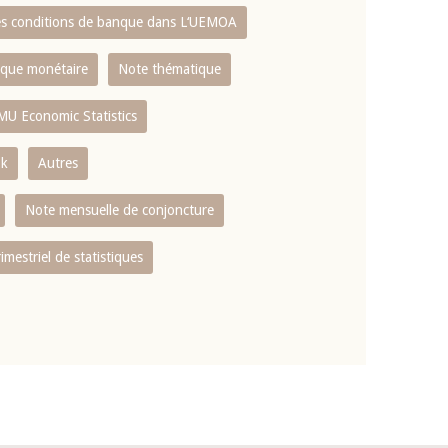
es conditions de banque dans L‘UEMOA
tique monétaire
Note thématique
MU Economic Statistics
ok
Autres
Note mensuelle de conjoncture
rimestriel de statistiques