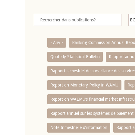
- Any -
Banking Commission Annual Repo
Quaterly Statistical Bulletin
Rapport annue
Rapport semestriel de surveillance des servic
Report on Monetary Policy in WAMU
Rep
Report on WAEMU’s financial market infrastru
Rapport annuel sur les systèmes de paiement
Note trimestrielle d‘information
Rapport a