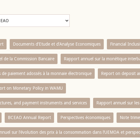
rt
Documents d’Etude et d’Analyse Economiques
Financial Inclu
l de la Commission Bancaire
Rapport annuel sur la monétique inter
es de paiement adossés à la monnaie électronique
Report on deposit 
ort on Monetary Policy in WAMU
ctures, and payment instruments and services
Rapport annuel sur les 
BCEAO Annual Report
Perspectives économiques
Note trime
nnuel sur l‘évolution des prix à la consommation dans l‘UEMOA et perspec