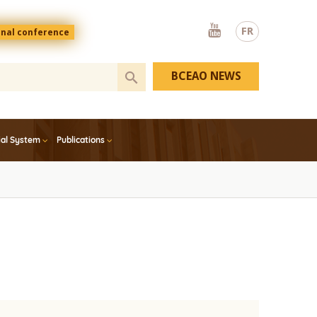
Youtube
FR
onal conference
BCEAO NEWS
ial System
Publications