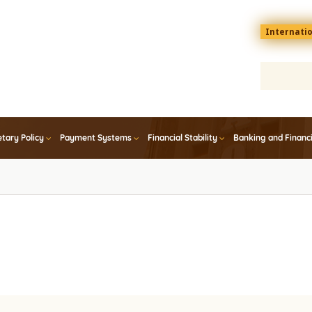
Menu
Internati
top
En
tary Policy
Payment Systems
Financial Stability
Banking and Financ