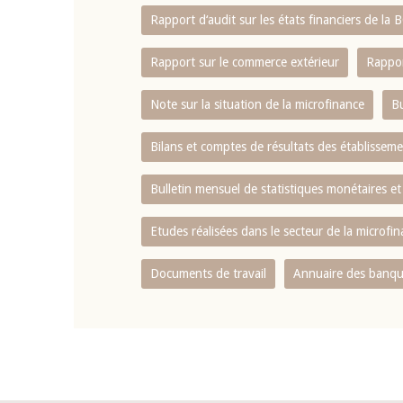
Rapport d‘audit sur les états financiers de la
Rapport sur le commerce extérieur
Rappor
Note sur la situation de la microfinance
Bu
Bilans et comptes de résultats des établissem
Bulletin mensuel de statistiques monétaires et
Etudes réalisées dans le secteur de la microfi
Documents de travail
Annuaire des banque