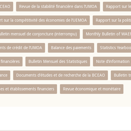
 BCEAO
Revue de la stabilité financière dans l‘UMOA
Rapport sur l
t sur la compétitivité des économies de l‘UEMOA
Rapport sur la poli
lletin mensuel de conjoncture (interrompu)
Monthly Bulletin of WAE
ents de crédit de l‘UMOA
Balance des paiements
Statistics Yearbo
 financières
Bulletin Mensuel des Statistiques
Note d’information
nance
Documents d’études et de recherche de la BCEAO
Bulletin t
s et établissements financiers
Revue économique et monétaire