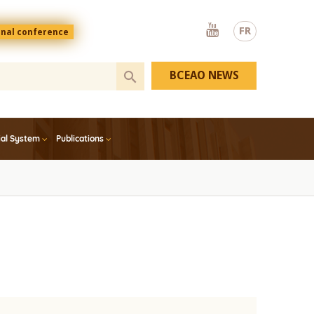
Youtube
FR
onal conference
BCEAO NEWS
ial System
Publications