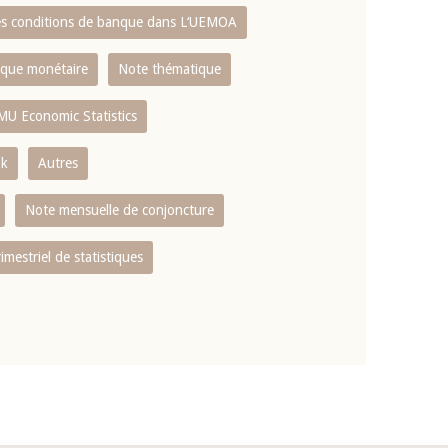
es conditions de banque dans L‘UEMOA
tique monétaire
Note thématique
MU Economic Statistics
ok
Autres
Note mensuelle de conjoncture
rimestriel de statistiques