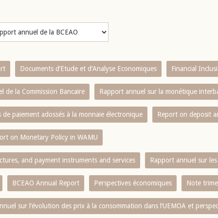
rt
Documents d’Etude et d’Analyse Economiques
Financial Inclu
l de la Commission Bancaire
Rapport annuel sur la monétique inter
es de paiement adossés à la monnaie électronique
Report on deposit 
ort on Monetary Policy in WAMU
ctures, and payment instruments and services
Rapport annuel sur les 
BCEAO Annual Report
Perspectives économiques
Note trime
nnuel sur l‘évolution des prix à la consommation dans l‘UEMOA et perspec