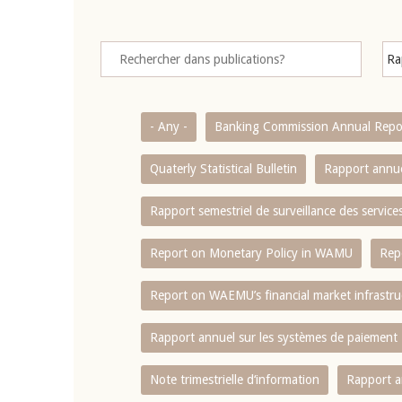
- Any -
Banking Commission Annual Repo
Quaterly Statistical Bulletin
Rapport annue
Rapport semestriel de surveillance des servic
Report on Monetary Policy in WAMU
Rep
Report on WAEMU’s financial market infrastru
Rapport annuel sur les systèmes de paiement
Note trimestrielle d‘information
Rapport a