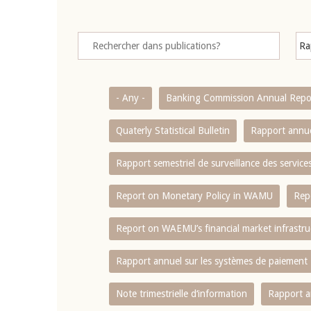
- Any -
Banking Commission Annual Repo
Quaterly Statistical Bulletin
Rapport annue
Rapport semestriel de surveillance des servic
Report on Monetary Policy in WAMU
Rep
Report on WAEMU’s financial market infrastru
Rapport annuel sur les systèmes de paiement
Note trimestrielle d‘information
Rapport a