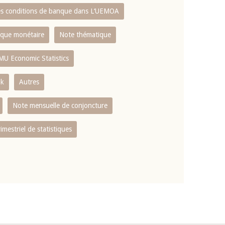
es conditions de banque dans L‘UEMOA
tique monétaire
Note thématique
MU Economic Statistics
ok
Autres
Note mensuelle de conjoncture
rimestriel de statistiques