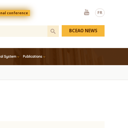
Youtube
FR
onal conference
BCEAO NEWS
ial System
Publications