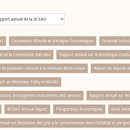
rt
Documents d’Etude et d’Analyse Economiques
Financial Inclu
l de la Commission Bancaire
Rapport annuel sur la monétique inter
es de paiement adossés à la monnaie électronique
Report on deposit 
ort on Monetary Policy in WAMU
ctures, and payment instruments and services
Rapport annuel sur les 
BCEAO Annual Report
Perspectives économiques
Note trime
nnuel sur l‘évolution des prix à la consommation dans l‘UEMOA et perspec