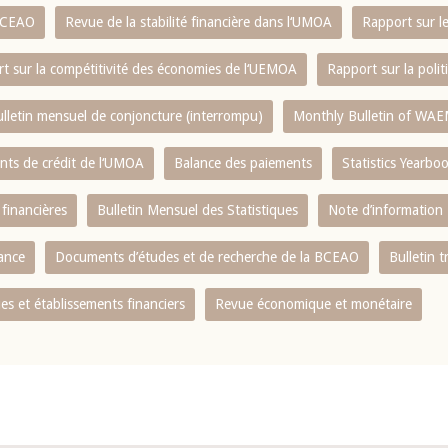
 BCEAO
Revue de la stabilité financière dans l‘UMOA
Rapport sur l
t sur la compétitivité des économies de l‘UEMOA
Rapport sur la poli
lletin mensuel de conjoncture (interrompu)
Monthly Bulletin of WAE
ents de crédit de l‘UMOA
Balance des paiements
Statistics Yearbo
 financières
Bulletin Mensuel des Statistiques
Note d’information
nance
Documents d’études et de recherche de la BCEAO
Bulletin t
s et établissements financiers
Revue économique et monétaire