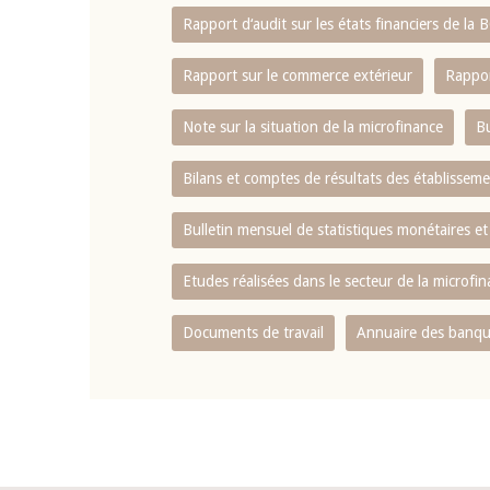
Rapport d‘audit sur les états financiers de la
Rapport sur le commerce extérieur
Rappor
Note sur la situation de la microfinance
Bu
Bilans et comptes de résultats des établissem
Bulletin mensuel de statistiques monétaires et
Etudes réalisées dans le secteur de la microfi
Documents de travail
Annuaire des banque