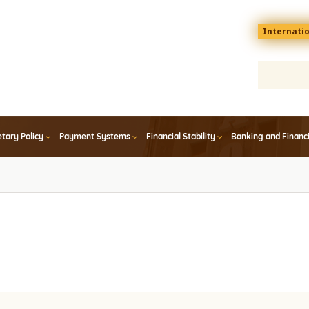
Menu
Internati
top
En
tary Policy
Payment Systems
Financial Stability
Banking and Financ