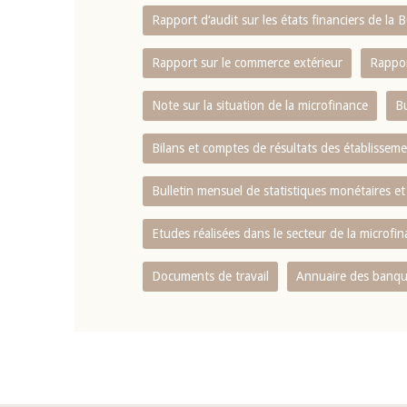
Rapport d‘audit sur les états financiers de la
Rapport sur le commerce extérieur
Rappor
Note sur la situation de la microfinance
Bu
Bilans et comptes de résultats des établissem
Bulletin mensuel de statistiques monétaires et
Etudes réalisées dans le secteur de la microfi
Documents de travail
Annuaire des banque