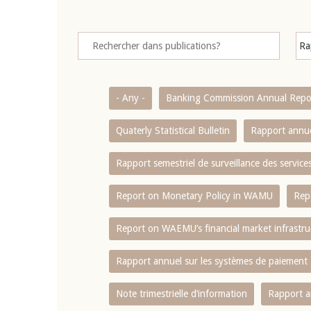
- Any -
Banking Commission Annual Repo
Quaterly Statistical Bulletin
Rapport annue
Rapport semestriel de surveillance des servic
Report on Monetary Policy in WAMU
Rep
Report on WAEMU’s financial market infrastru
Rapport annuel sur les systèmes de paiement
Note trimestrielle d‘information
Rapport a