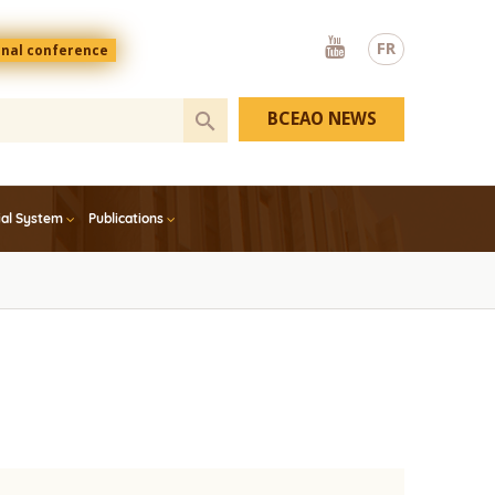
Youtube
FR
onal conference
BCEAO NEWS
ial System
Publications