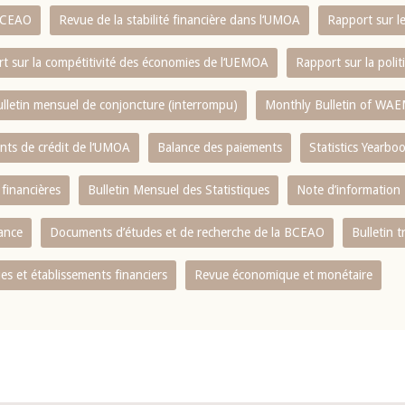
 BCEAO
Revue de la stabilité financière dans l‘UMOA
Rapport sur l
t sur la compétitivité des économies de l‘UEMOA
Rapport sur la poli
lletin mensuel de conjoncture (interrompu)
Monthly Bulletin of WAE
ents de crédit de l‘UMOA
Balance des paiements
Statistics Yearbo
 financières
Bulletin Mensuel des Statistiques
Note d’information
nance
Documents d’études et de recherche de la BCEAO
Bulletin t
s et établissements financiers
Revue économique et monétaire