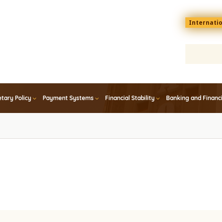
Menu
Internati
top
En
tary Policy
Payment Systems
Financial Stability
Banking and Financ