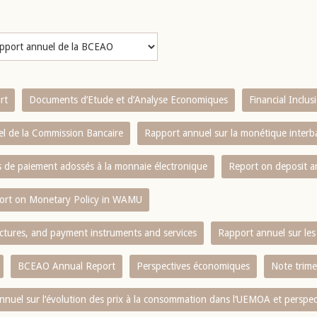
rt
Documents d’Etude et d’Analyse Economiques
Financial Inclu
l de la Commission Bancaire
Rapport annuel sur la monétique inter
es de paiement adossés à la monnaie électronique
Report on deposit 
ort on Monetary Policy in WAMU
ctures, and payment instruments and services
Rapport annuel sur les 
BCEAO Annual Report
Perspectives économiques
Note trime
nnuel sur l‘évolution des prix à la consommation dans l‘UEMOA et perspec