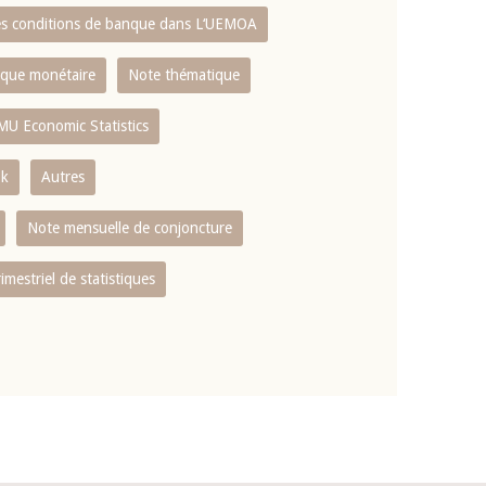
es conditions de banque dans L‘UEMOA
tique monétaire
Note thématique
MU Economic Statistics
ok
Autres
Note mensuelle de conjoncture
rimestriel de statistiques