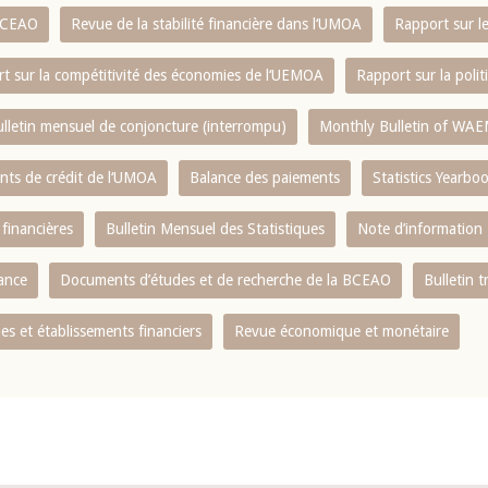
 BCEAO
Revue de la stabilité financière dans l‘UMOA
Rapport sur l
t sur la compétitivité des économies de l‘UEMOA
Rapport sur la poli
lletin mensuel de conjoncture (interrompu)
Monthly Bulletin of WAE
ents de crédit de l‘UMOA
Balance des paiements
Statistics Yearbo
 financières
Bulletin Mensuel des Statistiques
Note d’information
nance
Documents d’études et de recherche de la BCEAO
Bulletin t
s et établissements financiers
Revue économique et monétaire