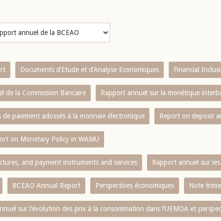
rt
Documents d’Etude et d’Analyse Economiques
Financial Inclu
l de la Commission Bancaire
Rapport annuel sur la monétique inter
es de paiement adossés à la monnaie électronique
Report on deposit 
ort on Monetary Policy in WAMU
ctures, and payment instruments and services
Rapport annuel sur les 
BCEAO Annual Report
Perspectives économiques
Note trime
nnuel sur l‘évolution des prix à la consommation dans l‘UEMOA et perspec