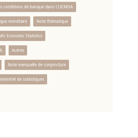
es conditions de banque dans L‘UEMOA
tique monétaire
Note thématique
MU Economic Statistics
ok
Autres
Note mensuelle de conjoncture
rimestriel de statistiques