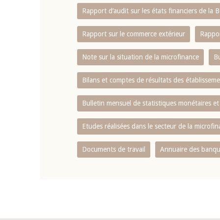
Rapport d‘audit sur les états financiers de la
Rapport sur le commerce extérieur
Rappor
Note sur la situation de la microfinance
Bu
Bilans et comptes de résultats des établissem
Bulletin mensuel de statistiques monétaires et
Etudes réalisées dans le secteur de la microfi
Documents de travail
Annuaire des banque