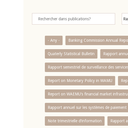
- Any -
Banking Commission Annual Repo
Quaterly Statistical Bulletin
Rapport annue
Rapport semestriel de surveillance des servic
Report on Monetary Policy in WAMU
Rep
Report on WAEMU’s financial market infrastru
Rapport annuel sur les systèmes de paiement
Note trimestrielle d‘information
Rapport a