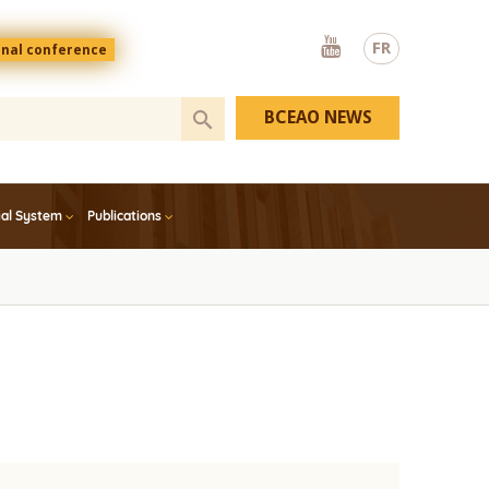
Youtube
FR
onal conference
BCEAO NEWS
ial System
Publications