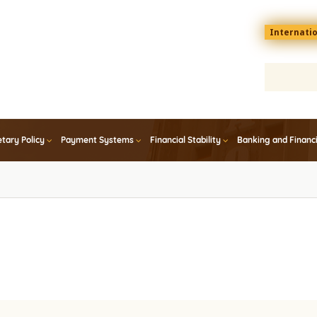
Menu
Internati
top
En
tary Policy
Payment Systems
Financial Stability
Banking and Financ