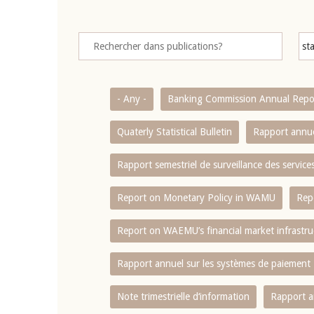
- Any -
Banking Commission Annual Repo
Quaterly Statistical Bulletin
Rapport annue
Rapport semestriel de surveillance des servic
Report on Monetary Policy in WAMU
Rep
Report on WAEMU’s financial market infrastru
Rapport annuel sur les systèmes de paiement
Note trimestrielle d‘information
Rapport a