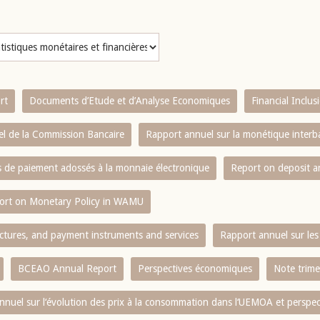
rt
Documents d’Etude et d’Analyse Economiques
Financial Inclu
l de la Commission Bancaire
Rapport annuel sur la monétique inter
es de paiement adossés à la monnaie électronique
Report on deposit 
ort on Monetary Policy in WAMU
ctures, and payment instruments and services
Rapport annuel sur les 
BCEAO Annual Report
Perspectives économiques
Note trime
nnuel sur l‘évolution des prix à la consommation dans l‘UEMOA et perspec