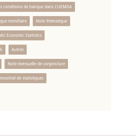
es conditions de banque dans L‘UEMOA
tique monétaire
Note thématique
MU Economic Statistics
ok
Autres
Note mensuelle de conjoncture
rimestriel de statistiques