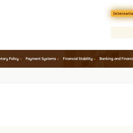
Menu
Internati
top
En
tary Policy
Payment Systems
Financial Stability
Banking and Financ