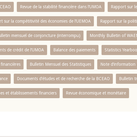
 BCEAO
Revue de la stabilité financière dans l‘UMOA
Rapport sur l
t sur la compétitivité des économies de l‘UEMOA
Rapport sur la poli
lletin mensuel de conjoncture (interrompu)
Monthly Bulletin of WAE
ents de crédit de l‘UMOA
Balance des paiements
Statistics Yearbo
 financières
Bulletin Mensuel des Statistiques
Note d’information
nance
Documents d’études et de recherche de la BCEAO
Bulletin t
s et établissements financiers
Revue économique et monétaire