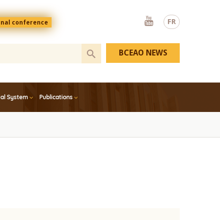
Youtube
FR
onal conference
BCEAO NEWS
ial System
Publications