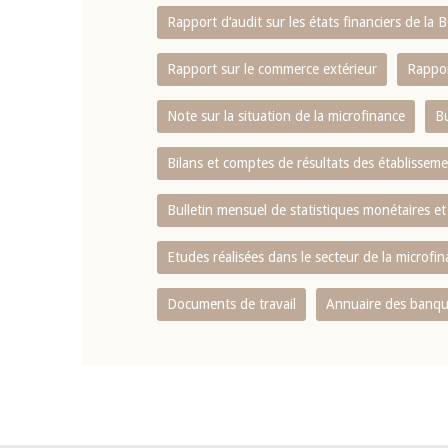
Rapport d‘audit sur les états financiers de la
Rapport sur le commerce extérieur
Rappor
Note sur la situation de la microfinance
Bu
Bilans et comptes de résultats des établissem
Bulletin mensuel de statistiques monétaires et
Etudes réalisées dans le secteur de la microfi
Documents de travail
Annuaire des banque