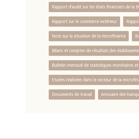
Rapport d‘audit sur les états financiers de la
Rapport sur le commerce extérieur
Rappor
Note sur la situation de la microfinance
Bu
Bilans et comptes de résultats des établissem
Bulletin mensuel de statistiques monétaires et
Etudes réalisées dans le secteur de la microfi
Documents de travail
Annuaire des banque