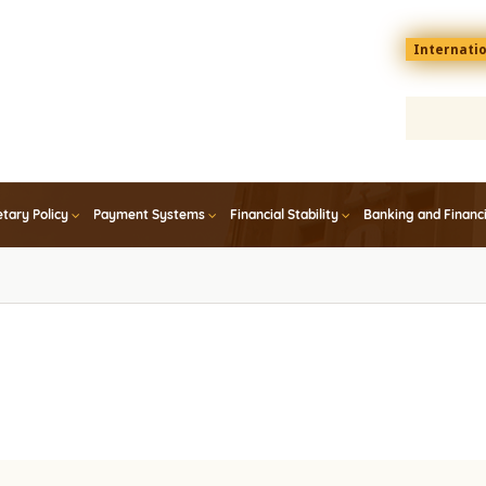
Menu
Internati
top
En
tary Policy
Payment Systems
Financial Stability
Banking and Financ