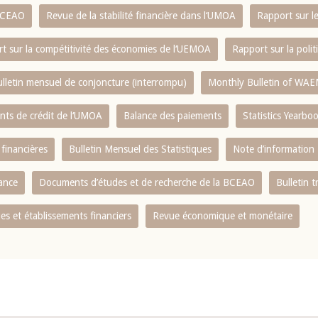
 BCEAO
Revue de la stabilité financière dans l‘UMOA
Rapport sur l
t sur la compétitivité des économies de l‘UEMOA
Rapport sur la poli
lletin mensuel de conjoncture (interrompu)
Monthly Bulletin of WAE
ents de crédit de l‘UMOA
Balance des paiements
Statistics Yearbo
 financières
Bulletin Mensuel des Statistiques
Note d’information
nance
Documents d’études et de recherche de la BCEAO
Bulletin t
s et établissements financiers
Revue économique et monétaire