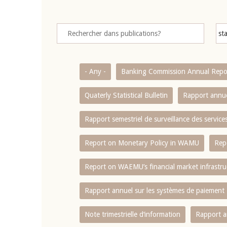
- Any -
Banking Commission Annual Repo
Quaterly Statistical Bulletin
Rapport annue
Rapport semestriel de surveillance des servic
Report on Monetary Policy in WAMU
Rep
Report on WAEMU’s financial market infrastru
Rapport annuel sur les systèmes de paiement
Note trimestrielle d‘information
Rapport a