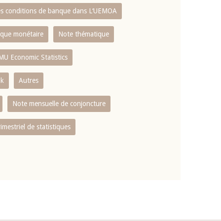
es conditions de banque dans L‘UEMOA
tique monétaire
Note thématique
MU Economic Statistics
ok
Autres
Note mensuelle de conjoncture
rimestriel de statistiques