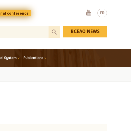
Youtube
FR
onal conference
BCEAO NEWS
ial System
Publications