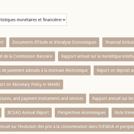
rt
Documents d’Etude et d’Analyse Economiques
Financial Inclu
l de la Commission Bancaire
Rapport annuel sur la monétique inter
es de paiement adossés à la monnaie électronique
Report on deposit 
ort on Monetary Policy in WAMU
ctures, and payment instruments and services
Rapport annuel sur les 
BCEAO Annual Report
Perspectives économiques
Note trime
nnuel sur l‘évolution des prix à la consommation dans l‘UEMOA et perspec