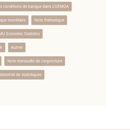
es conditions de banque dans L‘UEMOA
tique monétaire
Note thématique
MU Economic Statistics
ok
Autres
Note mensuelle de conjoncture
rimestriel de statistiques