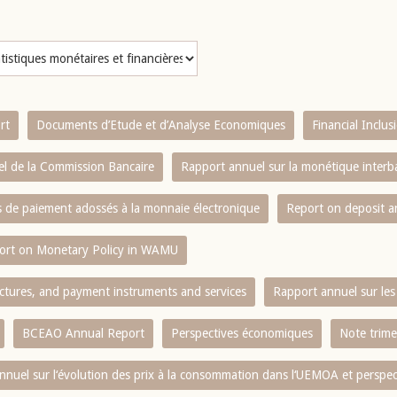
rt
Documents d’Etude et d’Analyse Economiques
Financial Inclu
l de la Commission Bancaire
Rapport annuel sur la monétique inter
es de paiement adossés à la monnaie électronique
Report on deposit 
ort on Monetary Policy in WAMU
ctures, and payment instruments and services
Rapport annuel sur les 
BCEAO Annual Report
Perspectives économiques
Note trime
nnuel sur l‘évolution des prix à la consommation dans l‘UEMOA et perspec