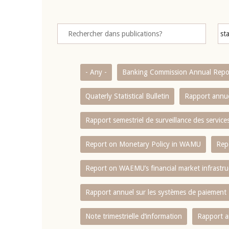
- Any -
Banking Commission Annual Repo
Quaterly Statistical Bulletin
Rapport annue
Rapport semestriel de surveillance des servic
Report on Monetary Policy in WAMU
Rep
Report on WAEMU’s financial market infrastru
Rapport annuel sur les systèmes de paiement
Note trimestrielle d‘information
Rapport a