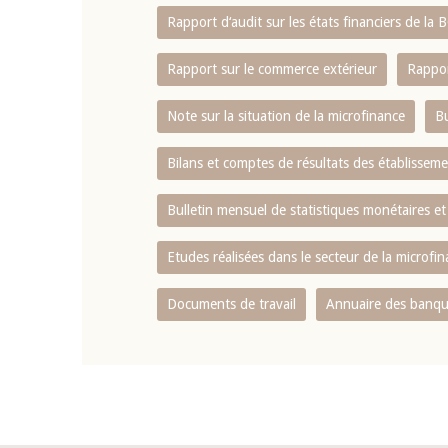
Rapport d‘audit sur les états financiers de la
Rapport sur le commerce extérieur
Rappor
Note sur la situation de la microfinance
Bu
Bilans et comptes de résultats des établissem
Bulletin mensuel de statistiques monétaires et
Etudes réalisées dans le secteur de la microfi
Documents de travail
Annuaire des banque