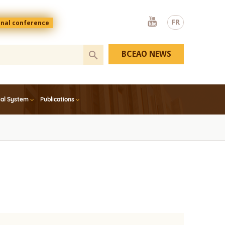
Youtube
FR
onal conference
BCEAO NEWS
ial System
Publications