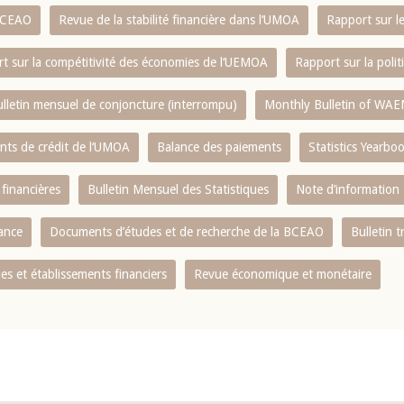
 BCEAO
Revue de la stabilité financière dans l‘UMOA
Rapport sur l
t sur la compétitivité des économies de l‘UEMOA
Rapport sur la poli
lletin mensuel de conjoncture (interrompu)
Monthly Bulletin of WAE
ents de crédit de l‘UMOA
Balance des paiements
Statistics Yearbo
 financières
Bulletin Mensuel des Statistiques
Note d’information
nance
Documents d’études et de recherche de la BCEAO
Bulletin t
s et établissements financiers
Revue économique et monétaire