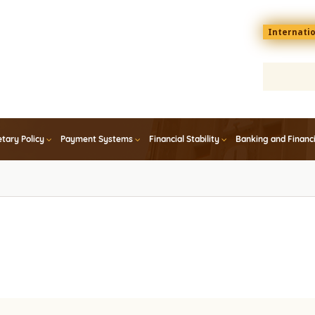
Menu
Internati
top
En
tary Policy
Payment Systems
Financial Stability
Banking and Financ