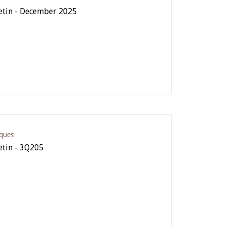
letin - December 2025
iques
letin - 3Q205