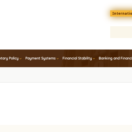
Menu
Internati
top
En
tary Policy
Payment Systems
Financial Stability
Banking and Financ