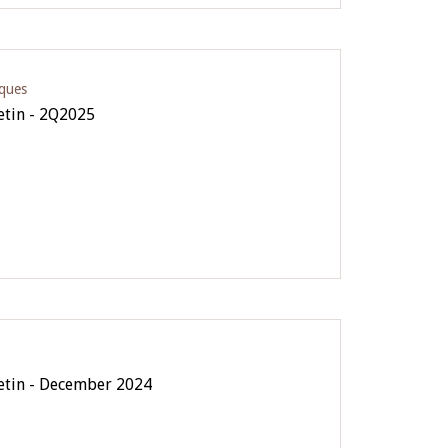
iques
letin - 2Q2025
letin - December 2024