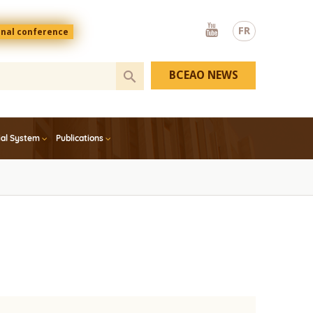
Youtube
FR
onal conference
BCEAO NEWS
ial System
Publications