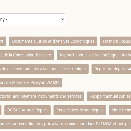
rt
Documents d’Etude et d’Analyse Economiques
Financial Inclu
l de la Commission Bancaire
Rapport annuel sur la monétique inter
es de paiement adossés à la monnaie électronique
Report on deposit 
ort on Monetary Policy in WAMU
ctures, and payment instruments and services
Rapport annuel sur les 
BCEAO Annual Report
Perspectives économiques
Note trime
nnuel sur l‘évolution des prix à la consommation dans l‘UEMOA et perspec