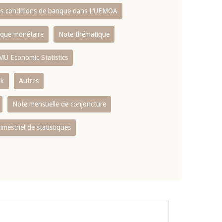
es conditions de banque dans L‘UEMOA
tique monétaire
Note thématique
MU Economic Statistics
ok
Autres
Note mensuelle de conjoncture
rimestriel de statistiques