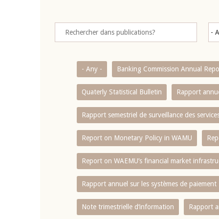
- Any -
Banking Commission Annual Repo
Quaterly Statistical Bulletin
Rapport annue
Rapport semestriel de surveillance des servic
Report on Monetary Policy in WAMU
Rep
Report on WAEMU’s financial market infrastru
Rapport annuel sur les systèmes de paiement
Note trimestrielle d‘information
Rapport a