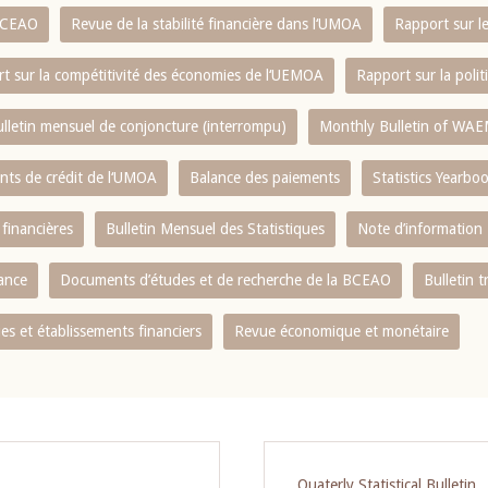
 BCEAO
Revue de la stabilité financière dans l‘UMOA
Rapport sur l
t sur la compétitivité des économies de l‘UEMOA
Rapport sur la poli
lletin mensuel de conjoncture (interrompu)
Monthly Bulletin of WAE
ents de crédit de l‘UMOA
Balance des paiements
Statistics Yearbo
 financières
Bulletin Mensuel des Statistiques
Note d’information
nance
Documents d’études et de recherche de la BCEAO
Bulletin t
s et établissements financiers
Revue économique et monétaire
Quaterly Statistical Bulletin