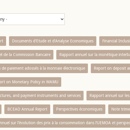
rt
Documents d’Etude et d’Analyse Economiques
Financial Inclu
l de la Commission Bancaire
Rapport annuel sur la monétique inter
es de paiement adossés à la monnaie électronique
Report on deposit 
ort on Monetary Policy in WAMU
ctures, and payment instruments and services
Rapport annuel sur les 
BCEAO Annual Report
Perspectives économiques
Note trime
nnuel sur l‘évolution des prix à la consommation dans l‘UEMOA et perspec