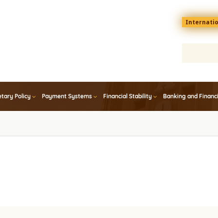
Menu
Internati
top
En
tary Policy
Payment Systems
Financial Stability
Banking and Financ