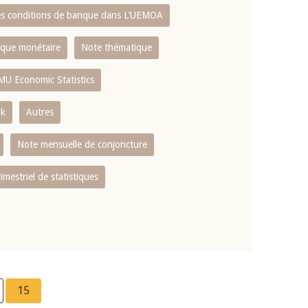
es conditions de banque dans L‘UEMOA
tique monétaire
Note thématique
MU Economic Statistics
ok
Autres
Note mensuelle de conjoncture
rimestriel de statistiques
e
Current
15
page