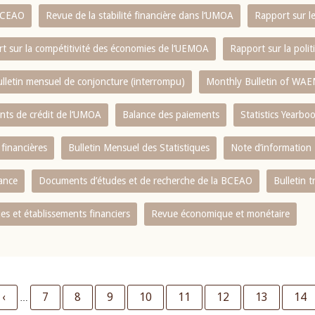
 BCEAO
Revue de la stabilité financière dans l‘UMOA
Rapport sur l
t sur la compétitivité des économies de l‘UEMOA
Rapport sur la poli
lletin mensuel de conjoncture (interrompu)
Monthly Bulletin of WAE
ents de crédit de l‘UMOA
Balance des paiements
Statistics Yearbo
 financières
Bulletin Mensuel des Statistiques
Note d’information
nance
Documents d’études et de recherche de la BCEAO
Bulletin t
s et établissements financiers
Revue économique et monétaire
Previous
‹
Page
7
Page
8
Page
9
Page
10
Page
11
Page
12
Page
13
Pag
14
…
page