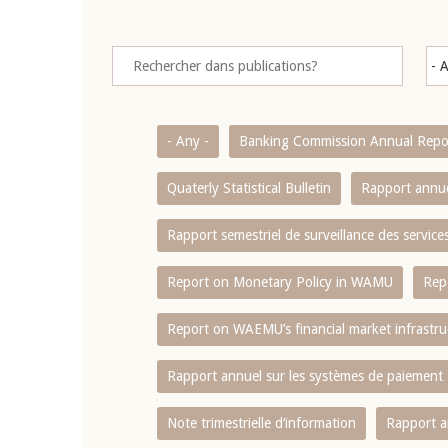
- Any -
Banking Commission Annual Repo
Quaterly Statistical Bulletin
Rapport annue
Rapport semestriel de surveillance des servic
Report on Monetary Policy in WAMU
Rep
Report on WAEMU’s financial market infrastru
Rapport annuel sur les systèmes de paiement
Note trimestrielle d‘information
Rapport a