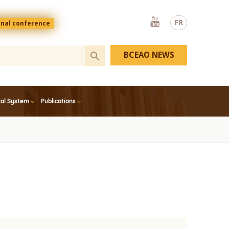
Youtube
FR
onal conference
BCEAO NEWS
ial System
Publications