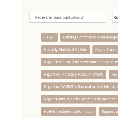
- Any -
Banking Commission Annual Repo
Quaterly Statistical Bulletin
Rapport annue
Rapport semestriel de surveillance des servic
Report on Monetary Policy in WAMU
Rep
Report on WAEMU’s financial market infrastru
Rapport annuel sur les systèmes de paiement
Note trimestrielle d‘information
Rapport a