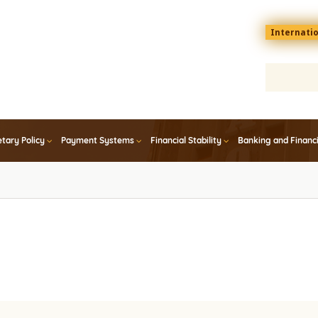
Menu
Internati
top
En
tary Policy
Payment Systems
Financial Stability
Banking and Financ