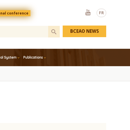
Youtube
FR
onal conference
BCEAO NEWS
ial System
Publications