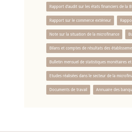
Rapport d‘audit sur les états financiers de la
Rapport sur le commerce extérieur
Rappor
Note sur la situation de la microfinance
Bu
Bilans et comptes de résultats des établissem
Bulletin mensuel de statistiques monétaires et
Etudes réalisées dans le secteur de la microfi
Documents de travail
Annuaire des banque