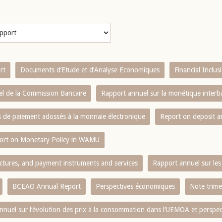
rt
Documents d’Etude et d’Analyse Economiques
Financial Inclu
l de la Commission Bancaire
Rapport annuel sur la monétique inter
es de paiement adossés à la monnaie électronique
Report on deposit 
ort on Monetary Policy in WAMU
ctures, and payment instruments and services
Rapport annuel sur les 
BCEAO Annual Report
Perspectives économiques
Note trime
nnuel sur l‘évolution des prix à la consommation dans l‘UEMOA et perspec