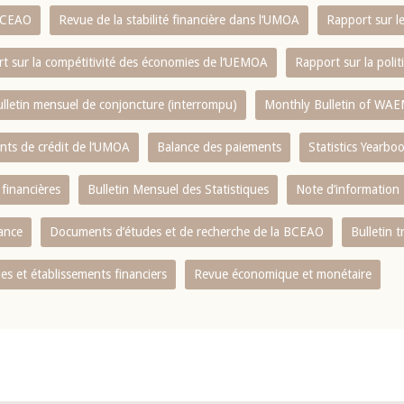
 BCEAO
Revue de la stabilité financière dans l‘UMOA
Rapport sur l
t sur la compétitivité des économies de l‘UEMOA
Rapport sur la poli
lletin mensuel de conjoncture (interrompu)
Monthly Bulletin of WAE
ents de crédit de l‘UMOA
Balance des paiements
Statistics Yearbo
 financières
Bulletin Mensuel des Statistiques
Note d’information
nance
Documents d’études et de recherche de la BCEAO
Bulletin t
s et établissements financiers
Revue économique et monétaire