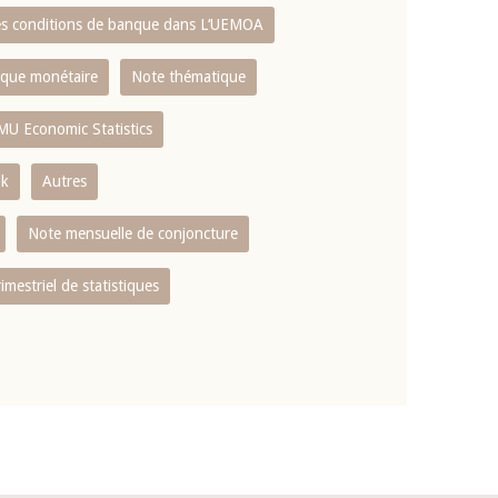
es conditions de banque dans L‘UEMOA
tique monétaire
Note thématique
MU Economic Statistics
ok
Autres
Note mensuelle de conjoncture
rimestriel de statistiques