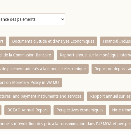
rt
Documents d’Etude et d’Analyse Economiques
Financial Inclu
l de la Commission Bancaire
Rapport annuel sur la monétique inter
es de paiement adossés à la monnaie électronique
Report on deposit 
ort on Monetary Policy in WAMU
ctures, and payment instruments and services
Rapport annuel sur les 
BCEAO Annual Report
Perspectives économiques
Note trime
nnuel sur l‘évolution des prix à la consommation dans l‘UEMOA et perspec