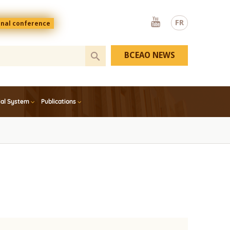
Youtube
FR
onal conference
BCEAO NEWS
ial System
Publications