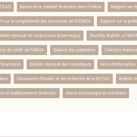
 BCEAO
Revue de la stabilité financière dans l‘UMOA
Rapport sur l
t sur la compétitivité des économies de l‘UEMOA
Rapport sur la poli
lletin mensuel de conjoncture (interrompu)
Monthly Bulletin of WAE
ents de crédit de l‘UMOA
Balance des paiements
Statistics Yearbo
 financières
Bulletin Mensuel des Statistiques
Note d’information
nance
Documents d’études et de recherche de la BCEAO
Bulletin t
s et établissements financiers
Revue économique et monétaire