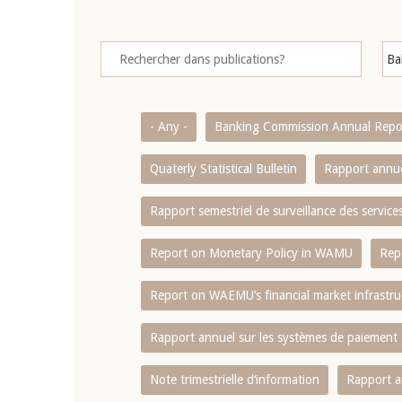
- Any -
Banking Commission Annual Repo
Quaterly Statistical Bulletin
Rapport annue
Rapport semestriel de surveillance des servic
Report on Monetary Policy in WAMU
Rep
Report on WAEMU’s financial market infrastru
Rapport annuel sur les systèmes de paiement
Note trimestrielle d‘information
Rapport a