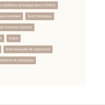
es conditions de banque dans L‘UEMOA
tique monétaire
Note thématique
MU Economic Statistics
ok
Autres
Note mensuelle de conjoncture
rimestriel de statistiques