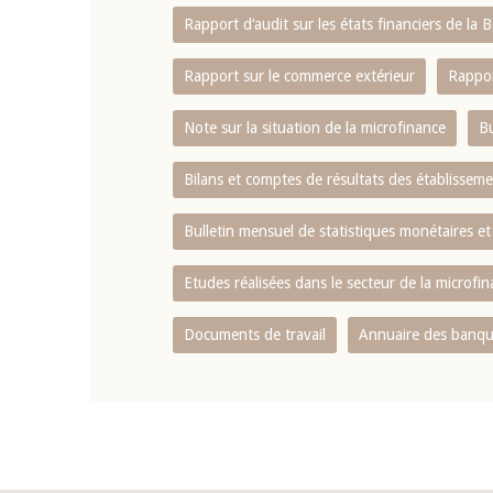
Rapport d‘audit sur les états financiers de la
Rapport sur le commerce extérieur
Rappor
Note sur la situation de la microfinance
Bu
Bilans et comptes de résultats des établissem
Bulletin mensuel de statistiques monétaires et
Etudes réalisées dans le secteur de la microfi
Documents de travail
Annuaire des banque