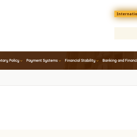
Menu
Internati
top
En
tary Policy
Payment Systems
Financial Stability
Banking and Financ