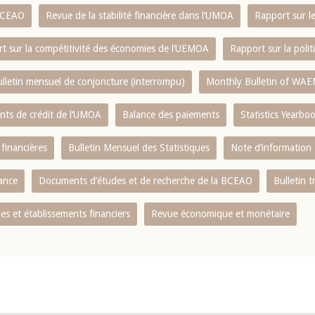
 BCEAO
Revue de la stabilité financière dans l‘UMOA
Rapport sur l
t sur la compétitivité des économies de l‘UEMOA
Rapport sur la poli
lletin mensuel de conjoncture (interrompu)
Monthly Bulletin of WAE
ents de crédit de l‘UMOA
Balance des paiements
Statistics Yearbo
 financières
Bulletin Mensuel des Statistiques
Note d’information
nance
Documents d’études et de recherche de la BCEAO
Bulletin t
s et établissements financiers
Revue économique et monétaire