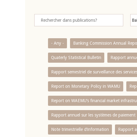
- Any -
Banking Commission Annual Repo
Quaterly Statistical Bulletin
Rapport annue
Rapport semestriel de surveillance des servic
Report on Monetary Policy in WAMU
Rep
Report on WAEMU’s financial market infrastru
Rapport annuel sur les systèmes de paiement
Note trimestrielle d‘information
Rapport a