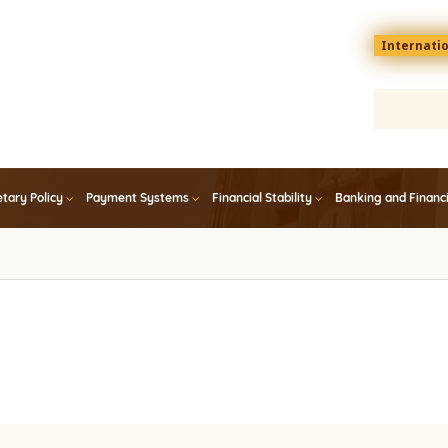
Menu
Internati
top
En
tary Policy
Payment Systems
Financial Stability
Banking and Financ