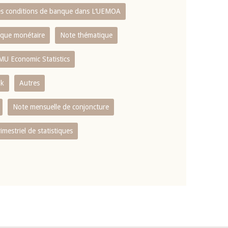
es conditions de banque dans L‘UEMOA
tique monétaire
Note thématique
MU Economic Statistics
ok
Autres
Note mensuelle de conjoncture
rimestriel de statistiques