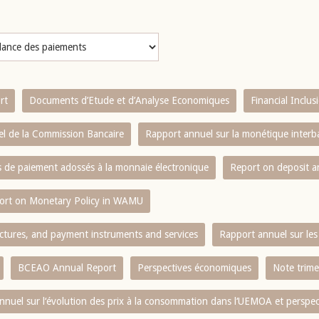
rt
Documents d’Etude et d’Analyse Economiques
Financial Inclu
l de la Commission Bancaire
Rapport annuel sur la monétique inter
es de paiement adossés à la monnaie électronique
Report on deposit 
ort on Monetary Policy in WAMU
ctures, and payment instruments and services
Rapport annuel sur les 
BCEAO Annual Report
Perspectives économiques
Note trime
nnuel sur l‘évolution des prix à la consommation dans l‘UEMOA et perspec