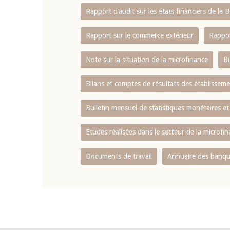
Rapport d‘audit sur les états financiers de la
Rapport sur le commerce extérieur
Rappor
Note sur la situation de la microfinance
Bu
Bilans et comptes de résultats des établissem
Bulletin mensuel de statistiques monétaires et
Etudes réalisées dans le secteur de la microfi
Documents de travail
Annuaire des banque