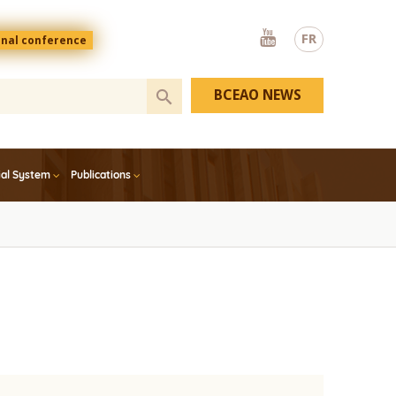
Youtube
FR
onal conference
BCEAO NEWS
ial System
Publications