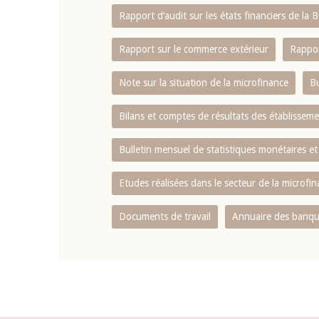
Rapport d‘audit sur les états financiers de la
Rapport sur le commerce extérieur
Rappor
Note sur la situation de la microfinance
Bu
Bilans et comptes de résultats des établissem
Bulletin mensuel de statistiques monétaires et
Etudes réalisées dans le secteur de la microfi
Documents de travail
Annuaire des banque