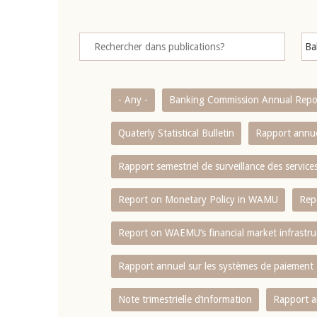
- Any -
Banking Commission Annual Repo
Quaterly Statistical Bulletin
Rapport annue
Rapport semestriel de surveillance des servic
Report on Monetary Policy in WAMU
Rep
Report on WAEMU’s financial market infrastru
Rapport annuel sur les systèmes de paiement
Note trimestrielle d‘information
Rapport a