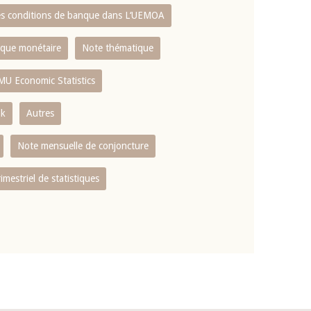
es conditions de banque dans L‘UEMOA
tique monétaire
Note thématique
MU Economic Statistics
ok
Autres
Note mensuelle de conjoncture
rimestriel de statistiques