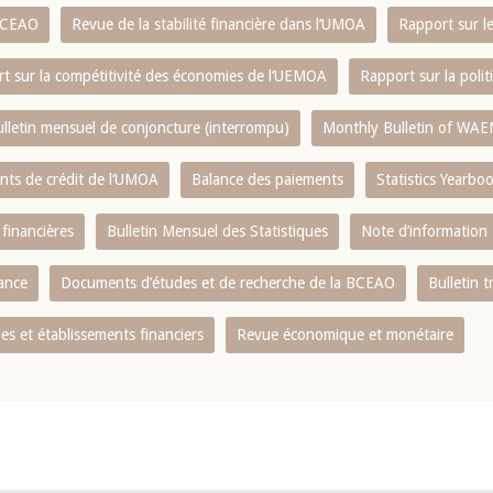
 BCEAO
Revue de la stabilité financière dans l‘UMOA
Rapport sur l
t sur la compétitivité des économies de l‘UEMOA
Rapport sur la poli
lletin mensuel de conjoncture (interrompu)
Monthly Bulletin of WAE
ents de crédit de l‘UMOA
Balance des paiements
Statistics Yearbo
 financières
Bulletin Mensuel des Statistiques
Note d’information
nance
Documents d’études et de recherche de la BCEAO
Bulletin t
s et établissements financiers
Revue économique et monétaire