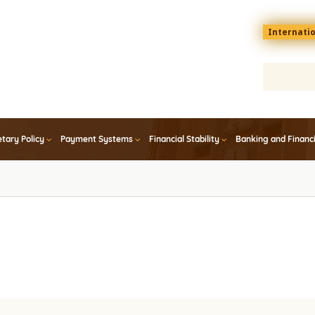
Menu
Internati
top
En
tary Policy
Payment Systems
Financial Stability
Banking and Financ