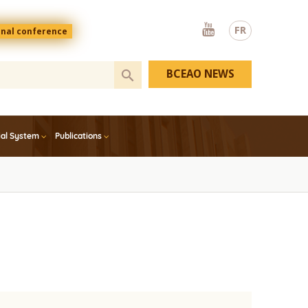
Youtube
FR
onal conference
BCEAO NEWS
ial System
Publications