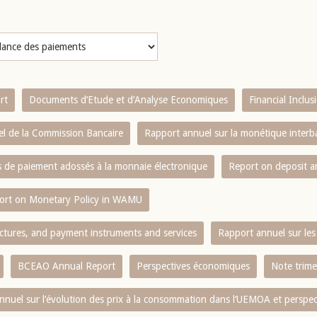
rt
Documents d’Etude et d’Analyse Economiques
Financial Inclu
l de la Commission Bancaire
Rapport annuel sur la monétique inter
es de paiement adossés à la monnaie électronique
Report on deposit 
ort on Monetary Policy in WAMU
ctures, and payment instruments and services
Rapport annuel sur les 
BCEAO Annual Report
Perspectives économiques
Note trime
nnuel sur l‘évolution des prix à la consommation dans l‘UEMOA et perspec