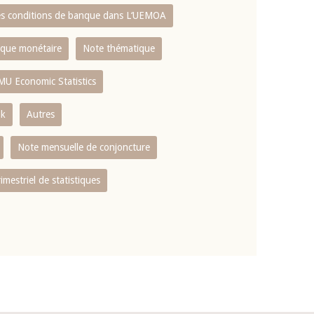
es conditions de banque dans L‘UEMOA
tique monétaire
Note thématique
MU Economic Statistics
ok
Autres
Note mensuelle de conjoncture
rimestriel de statistiques