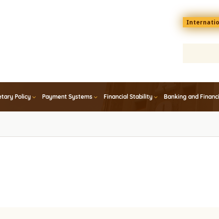
Menu
Internati
top
En
tary Policy
Payment Systems
Financial Stability
Banking and Financ