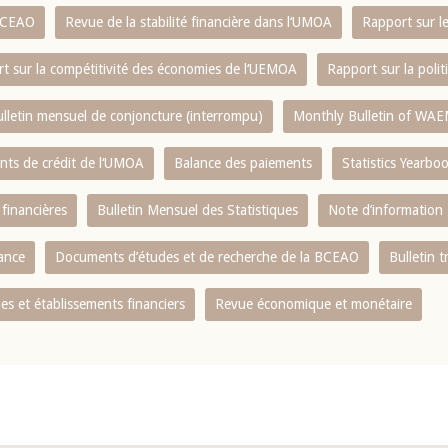
 BCEAO
Revue de la stabilité financière dans l‘UMOA
Rapport sur l
t sur la compétitivité des économies de l‘UEMOA
Rapport sur la poli
lletin mensuel de conjoncture (interrompu)
Monthly Bulletin of WAE
ents de crédit de l‘UMOA
Balance des paiements
Statistics Yearbo
 financières
Bulletin Mensuel des Statistiques
Note d’information
nance
Documents d’études et de recherche de la BCEAO
Bulletin t
s et établissements financiers
Revue économique et monétaire