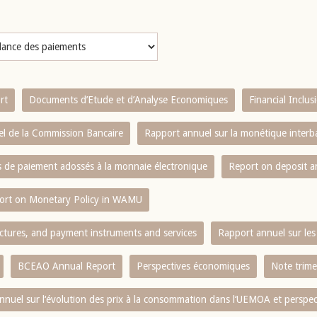
rt
Documents d’Etude et d’Analyse Economiques
Financial Inclu
l de la Commission Bancaire
Rapport annuel sur la monétique inter
es de paiement adossés à la monnaie électronique
Report on deposit 
ort on Monetary Policy in WAMU
ctures, and payment instruments and services
Rapport annuel sur les 
BCEAO Annual Report
Perspectives économiques
Note trime
nnuel sur l‘évolution des prix à la consommation dans l‘UEMOA et perspec