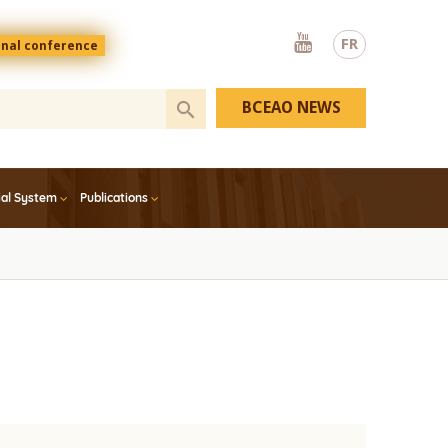
Youtube
FR
onal conference
BCEAO NEWS
ial System
Publications