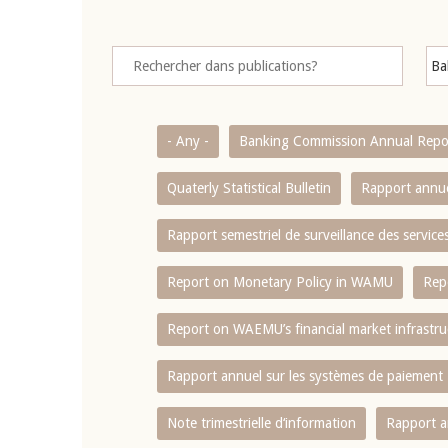
- Any -
Banking Commission Annual Repo
Quaterly Statistical Bulletin
Rapport annue
Rapport semestriel de surveillance des servic
Report on Monetary Policy in WAMU
Rep
Report on WAEMU’s financial market infrastru
Rapport annuel sur les systèmes de paiement
Note trimestrielle d‘information
Rapport a