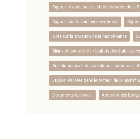
Rapport d‘audit sur les états financiers de la
Rapport sur le commerce extérieur
Rappor
Note sur la situation de la microfinance
Bu
Bilans et comptes de résultats des établissem
Bulletin mensuel de statistiques monétaires et
Etudes réalisées dans le secteur de la microfi
Documents de travail
Annuaire des banque