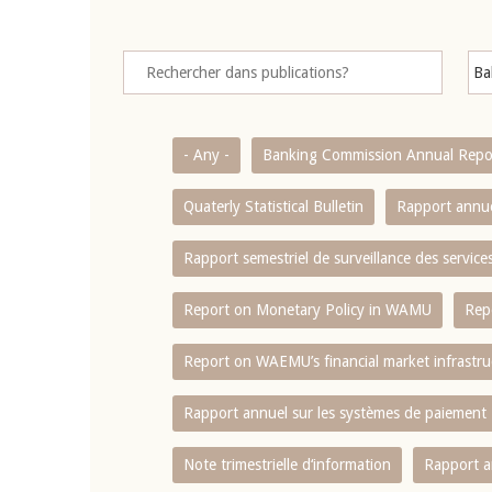
- Any -
Banking Commission Annual Repo
Quaterly Statistical Bulletin
Rapport annue
Rapport semestriel de surveillance des servic
Report on Monetary Policy in WAMU
Rep
Report on WAEMU’s financial market infrastru
Rapport annuel sur les systèmes de paiement
Note trimestrielle d‘information
Rapport a