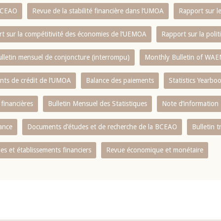
 BCEAO
Revue de la stabilité financière dans l‘UMOA
Rapport sur l
t sur la compétitivité des économies de l‘UEMOA
Rapport sur la poli
lletin mensuel de conjoncture (interrompu)
Monthly Bulletin of WAE
ents de crédit de l‘UMOA
Balance des paiements
Statistics Yearbo
 financières
Bulletin Mensuel des Statistiques
Note d’information
nance
Documents d’études et de recherche de la BCEAO
Bulletin t
s et établissements financiers
Revue économique et monétaire