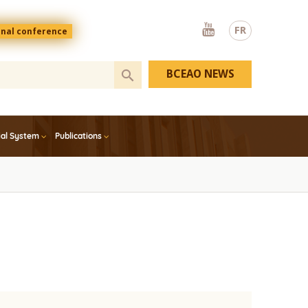
Youtube
FR
onal conference
BCEAO NEWS
ial System
Publications