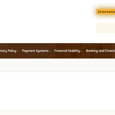
Menu
Internati
top
En
tary Policy
Payment Systems
Financial Stability
Banking and Financ