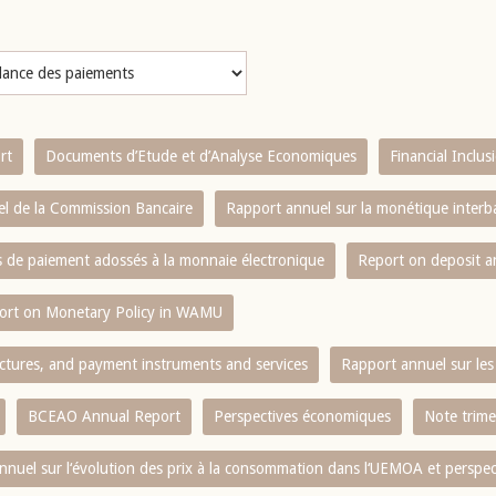
rt
Documents d’Etude et d’Analyse Economiques
Financial Inclu
l de la Commission Bancaire
Rapport annuel sur la monétique inter
es de paiement adossés à la monnaie électronique
Report on deposit 
ort on Monetary Policy in WAMU
ctures, and payment instruments and services
Rapport annuel sur les 
BCEAO Annual Report
Perspectives économiques
Note trime
nnuel sur l‘évolution des prix à la consommation dans l‘UEMOA et perspec