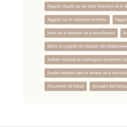
Rapport d‘audit sur les états financiers de la
Rapport sur le commerce extérieur
Rappor
Note sur la situation de la microfinance
Bu
Bilans et comptes de résultats des établissem
Bulletin mensuel de statistiques monétaires et
Etudes réalisées dans le secteur de la microfi
Documents de travail
Annuaire des banque