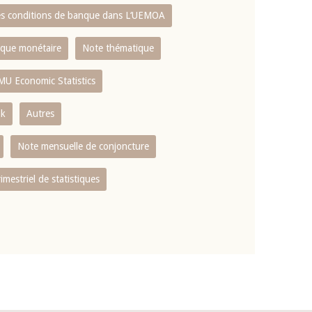
es conditions de banque dans L‘UEMOA
tique monétaire
Note thématique
MU Economic Statistics
ok
Autres
Note mensuelle de conjoncture
rimestriel de statistiques